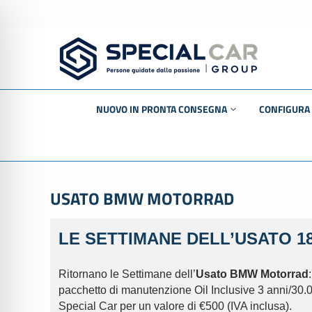
NUOVO IN PRONTA CONSEGNA
CONFIGURA
MOTO
BMW
AUTO
MINI
USATO BMW MOTORRAD
‣ BMW
BMW Motor
LE SETTIMANE DELL’USATO 1
‣ MINI
Mercedes-B
Ritornano le Settimane dell’
Usato BMW Motorrad
‣ INEOS Grenadier
smart
pacchetto di manutenzione Oil Inclusive 3 anni/30.
Special Car per un valore di €500 (IVA inclusa).