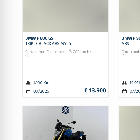
BMW F 800 GS
BMW F 9
TRIPLE BLACK ABS MY25
ABS
(2)
Cons. comb.: Carburante: -
, CO2 comb.: -
Cons. comb.
(2)
(2)
1.990 Km
10.97
€ 13.900
03/2026
07/2