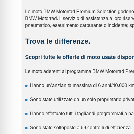
‣ MERCEDES
Maserati
Le moto BMW Motorrad Premium Selection godono di 2 a
‣ SMART
DR
BMW Motorrad. Il servizio di assistenza a loro riser
pneumatico, esaurimento carburante o incidente; sp
‣ DR
DR PK8
Trova le differenze.
SPORTEQUI
Scopri tutte le offerte di moto usate disponi
ICH-X
Le moto aderenti al programma BMW Motorrad Pre
Hyundai
Hanno un’anzianità massima di 6 anni/40.000 km
Sono state utilizzate da un solo proprietario priva
Hanno effettuato tutti i tagliandi programmati a pa
Sono state sottoposte a 69 controlli di efficienza.