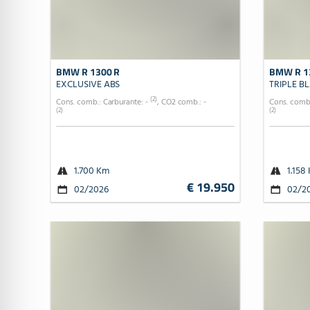
BMW R 1300 R
BMW R 1
EXCLUSIVE ABS
TRIPLE B
(2)
Cons. comb.: Carburante: -
, CO2 comb.: -
Cons. comb.
(2)
(2)
1.700 Km
1.158
€ 19.950
02/2026
02/2