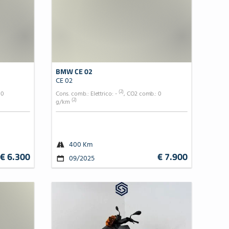
BMW CE 02
CE 02
(2)
 0
Cons. comb.: Elettrico: -
, CO2 comb.: 0
(2)
g/km
400 Km
€ 6.300
€ 7.900
09/2025