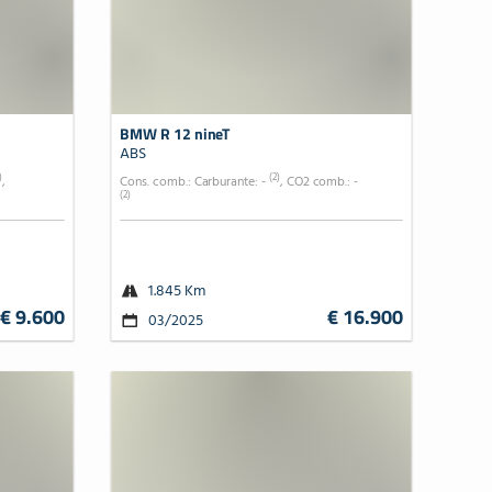
BMW R 12 nineT
ABS
)
(2)
,
Cons. comb.: Carburante: -
, CO2 comb.: -
(2)
1.845 Km
€ 9.600
€ 16.900
03/2025