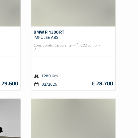
BMW R 1300 RT
IMPULSE ABS
)
(2)
,
Cons. comb.: Carburante: -
, CO2 comb.: -
(2)
1.280 Km
 29.600
€ 28.700
02/2026