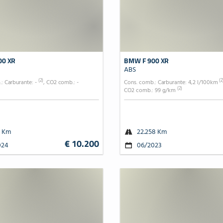
00 XR
BMW F 900 XR
ABS
(2)
(2
: Carburante: -
, CO2 comb.: -
Cons. comb.: Carburante: 4,2 l/100km
(2)
CO2 comb.: 99 g/km
1 Km
22.258 Km
€ 10.200
024
06/2023