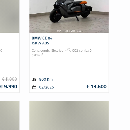
BMW CE 04
15KW ABS
(2)
 0
Cons. comb.: Elettrico: -
, CO2 comb.: 0
(2)
g/km
€ 11.800
800 Km
€ 9.990
€ 13.600
02/2026