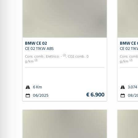
BMW CE 02
BMW CE 
CE 02 11KW ABS
CE 02 11
(2)
Cons. comb.: Elettrico: -
, CO2 comb.: 0
Cons. comb.
(2)
(2)
g/km
g/km
6 Km
3.074
€ 6.900
06/2025
08/2