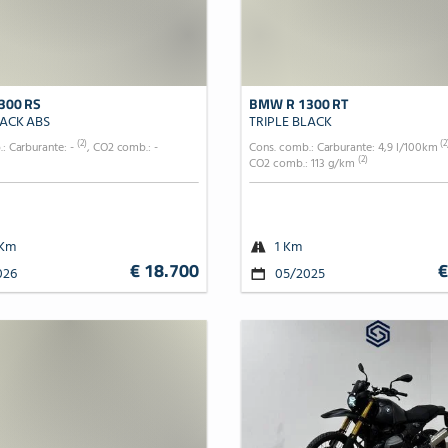
300 RS
BMW R 1300 RT
LACK ABS
TRIPLE BLACK
(2)
(2
: Carburante: -
, CO2 comb.: -
Cons. comb.: Carburante: 4,9 l/100km
(2)
CO2 comb.: 113 g/km
 Km
1 Km
€ 18.700
€
026
05/2025