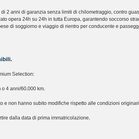
Usato smart
RICAMBI AUTO
nni di garanzia senza limiti di chilometraggio, contro guasti me
vato opera 24h su 24h in tutta Europa, garantendo soccorso strad
Valutazione usato
CENTRO GOMME
ese di soggiorno e viaggio di rientro per conducente e passegge
ACQUISTIAMO IL
TUO USATO
PE
bili.
mium Selection:
 o 4 anni/60.000 km.
to e non hanno subito modifiche rispetto alle condizioni originari
rtire dalla data di prima immatricolazione.