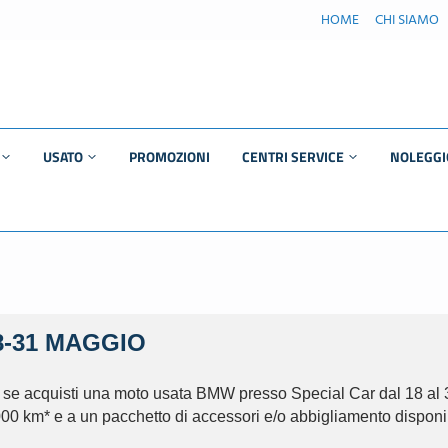
HOME
CHI SIAMO
USATO
PROMOZIONI
CENTRI SERVICE
NOLEGGI
ASSISTENZA UFFICIALE
Moto usate
MASERATI
Auto usate
BMW | Service Online
rad
Usato BMW
MERCEDES | Service
online
8-31 MAGGIO
Usato Mercedes-
enz
Benz
TAGLIANDO
: se acquisti una moto usata BMW presso Special Car dal 18 al 31
Usato MINI
000 km* e a un pacchetto di accessori e/o abbigliamento disponi
CARROZZERIA