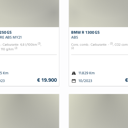
250 GS
BMW R 1300 GS
RE ABS MY21
ABS
(2)
(2)
: Carburante: 4,8 l/100km
,
Cons. comb.: Carburante: -
, CO2 comb
(2)
(2)
 110 g/km
85 Km
11.829 Km
€ 19.900
€
023
10/2023