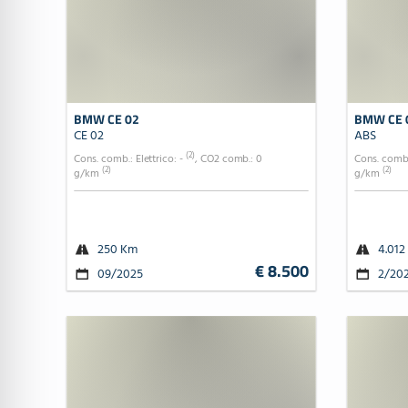
BMW CE 02
BMW CE 
CE 02
ABS
(2)
Cons. comb.: Elettrico: -
, CO2 comb.: 0
Cons. comb.
(2)
(2)
g/km
g/km
250 Km
4.012
€ 8.500
09/2025
2/20