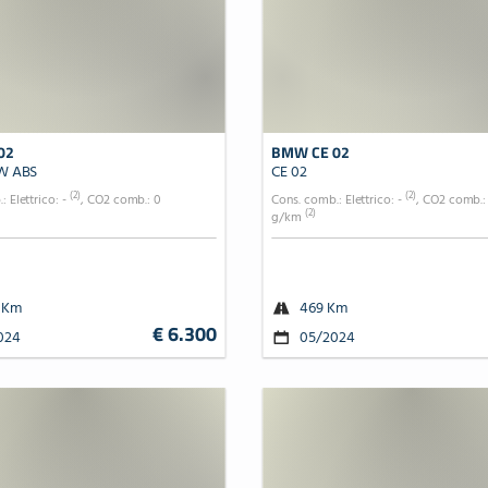
02
BMW CE 02
KW ABS
CE 02
(2)
(2)
: Elettrico: -
, CO2 comb.: 0
Cons. comb.: Elettrico: -
, CO2 comb.:
(2)
g/km
 Km
469 Km
€ 6.300
024
05/2024