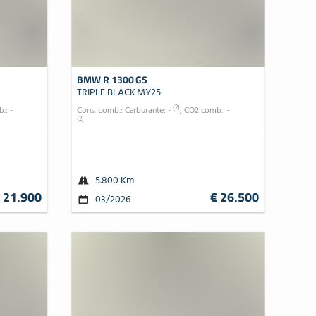
BMW R 1300 GS
TRIPLE BLACK MY25
(2)
.: -
Cons. comb.: Carburante: -
, CO2 comb.: -
(2)
5.800 Km
 21.900
€ 26.500
03/2026