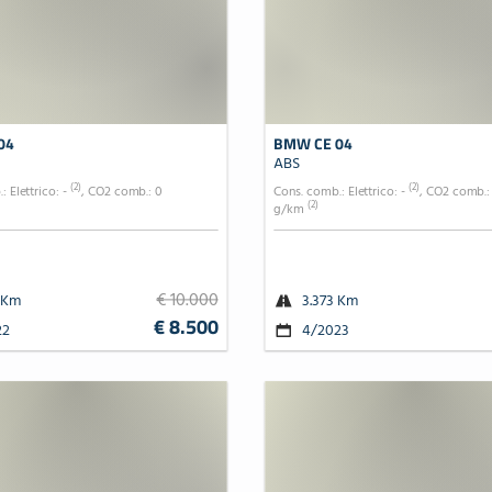
04
BMW CE 04
ABS
(2)
(2)
: Elettrico: -
, CO2 comb.: 0
Cons. comb.: Elettrico: -
, CO2 comb.:
(2)
g/km
€ 10.000
 Km
3.373 Km
€ 8.500
22
4/2023