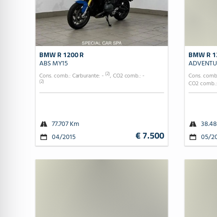
BMW R 1200 R
BMW R 1
ABS MY15
ADVENTU
(2)
Cons. comb.: Carburante: -
, CO2 comb.: -
Cons. comb.
(2)
CO2 comb.:
77.707 Km
38.4
€ 7.500
04/2015
05/2