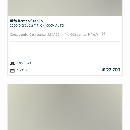
Alfa Romeo Stelvio
2020 DIESEL 2.2 T TI Q4 190CV AUTO
(2)
(2)
Cons. comb.: Carburante: 5,6 l/100km
, CO2 comb.: 144 g/km
85.933 Km
€ 27.700
11/2020