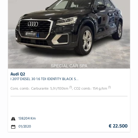
Audi Q2
I 2017 DIESEL 30 1.6 TDI IDENTITY BLACK S-TRONIC
(1)
(1)
Cons. comb.: Carburante: 5,9 l/100km
, CO2 comb.: 154 g/km
138.204 Km
€ 22.500
01/2020