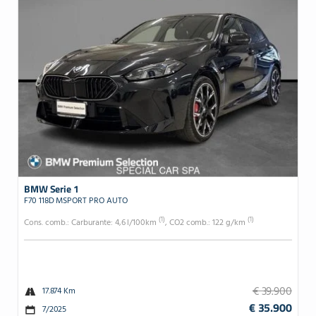
BMW Serie 1
F70 118D MSPORT PRO AUTO
(1)
(1)
Cons. comb.: Carburante: 4,6 l/100km
, CO2 comb.: 122 g/km
€ 39.900
17.874 Km
€ 35.900
7/2025