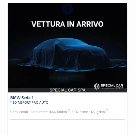
BMW Serie 1
118D MSPORT PRO AUTO
(1)
(1)
Cons. comb.: Carburante: 4,6 l/100km
, CO2 comb.: 122 g/km