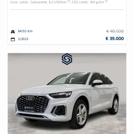
(1)
(1)
Cons. comb.: Carburante: 6,3 l/100km
, CO2 comb.: 164 g/km
€ 40.500
84.133 Km
€ 39.000
3/2023