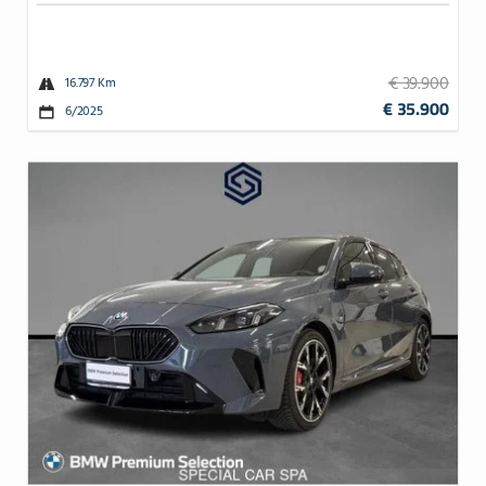
€ 39.900
16.797 Km
€ 35.900
6/2025