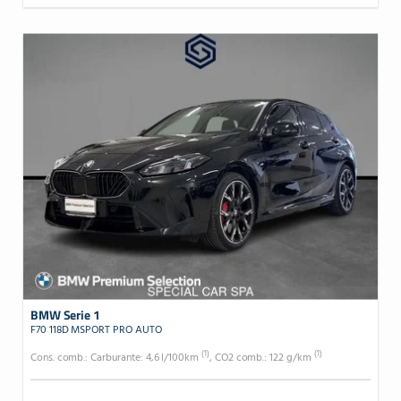
BMW Serie 1
F70 118D MSPORT PRO AUTO
(1)
(1)
Cons. comb.: Carburante: 4,6 l/100km
, CO2 comb.: 122 g/km