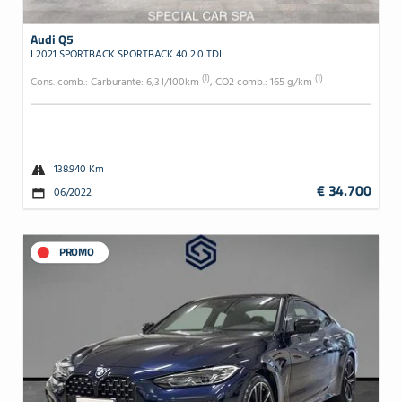
Audi Q5
I 2021 SPORTBACK SPORTBACK 40 2.0 TDI MHEV 12V S LINE PLUS QUATT
(1)
(1)
Cons. comb.: Carburante: 6,3 l/100km
, CO2 comb.: 165 g/km
138.940 Km
€ 34.700
06/2022
PROMO