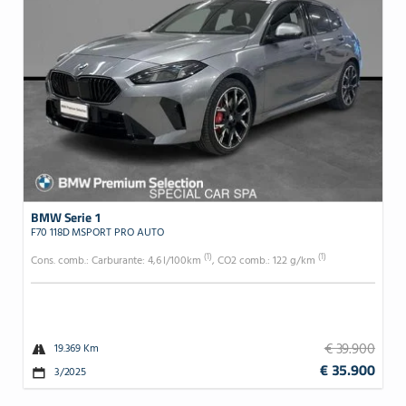
BMW Serie 1
F70 118D MSPORT PRO AUTO
(1)
(1)
Cons. comb.: Carburante: 4,6 l/100km
, CO2 comb.: 122 g/km
€ 39.900
19.369 Km
€ 35.900
3/2025