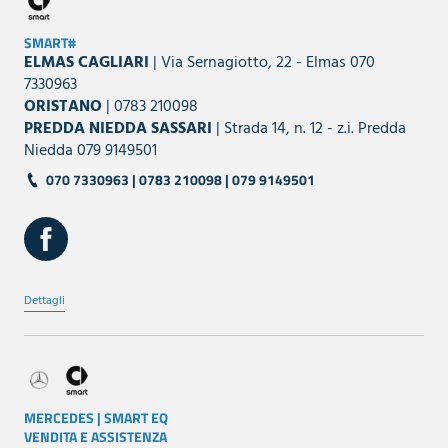
SMART#
ELMAS CAGLIARI
| Via Sernagiotto, 22 - Elmas 070
7330963
ORISTANO
| 0783 210098
PREDDA NIEDDA SASSARI
| Strada 14, n. 12 - z.i. Predda
Niedda 079 9149501
070 7330963 | 0783 210098 | 079 9149501
Dettagli
MERCEDES | SMART EQ
VENDITA E ASSISTENZA