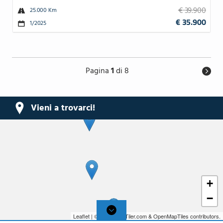
€ 39.900
25.000 Km
€ 35.900
1/2025
Pagina
1
di
8
Vieni a trovarci!
+
−
Leaflet
| © 2026,
MapTiler.com
&
OpenMapTiles
contributors.