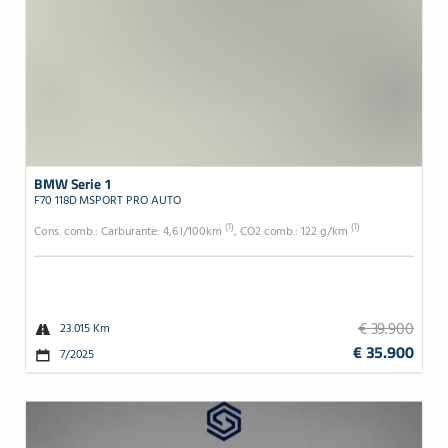
BMW Serie 1
F70 118D MSPORT PRO AUTO
(1)
(1)
Cons. comb.: Carburante: 4,6 l/100km
, CO2 comb.: 122 g/km
€ 39.900
23.015 Km
€ 35.900
7/2025