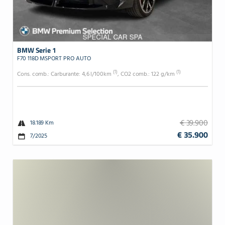
BMW Serie 1
F70 118D MSPORT PRO AUTO
(1)
(1)
Cons. comb.: Carburante: 4,6 l/100km
, CO2 comb.: 122 g/km
€ 39.900
18.189 Km
€ 35.900
7/2025