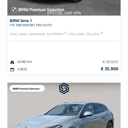
BMW Serie 1
F70 118D MSPORT PRO AUTO
(1)
(1)
Cons. comb.: Carburante: 4,6 l/100km
, CO2 comb.: 122 g/km
€ 39.900
20.642 Km
€ 35.900
3/2025