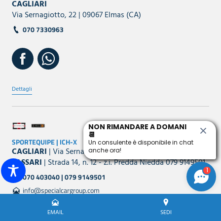
CAGLIARI
Via Sernagiotto, 22 | 09067 Elmas (CA)
070 7330963
Dettagli
NON RIMANDARE A DOMANI
📆
SPORTEQUIPE | ICH-X
Un consulente è disponibile in chat
CAGLIARI
| Via Sernagiotto, 16 - Elmas 070 403040
anche ora!
SASSARI
| Strada 14, n. 12 - z.i. Predda Niedda 079 9149501
1
070 403040 | 079 9149501
info@specialcargroup.com
EMAIL
SEDI
Dettagli