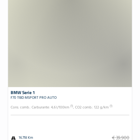
BMW Serie 1
F70 118D MSPORT PRO AUTO
(1)
(1)
Cons. comb.: Carburante: 4,6 l/100km
, CO2 comb.: 122 g/km
€ 39.900
16.718 Km