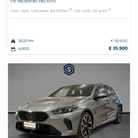
F70 118D MSPORT PRO AUTO
(1)
(1)
Cons. comb.: Carburante: 4,6 l/100km
, CO2 comb.: 122 g/km
€ 39.900
26.221 Km
€ 35.900
6/2025