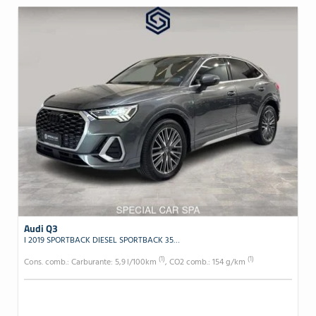
Audi Q3
I 2019 SPORTBACK DIESEL SPORTBACK 35 2.0 TDI S LINE EDITION S-TRONIC
(1)
(1)
Cons. comb.: Carburante: 5,9 l/100km
, CO2 comb.: 154 g/km