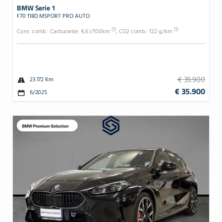
BMW Serie 1
F70 118D MSPORT PRO AUTO
(1)
(1)
Cons. comb.: Carburante: 4,6 l/100km
, CO2 comb.: 122 g/km
€ 39.900
23.172 Km
€ 35.900
6/2025