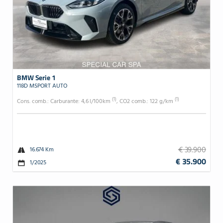
BMW Serie 1
118D MSPORT AUTO
(1)
(1)
Cons. comb.: Carburante: 4,6 l/100km
, CO2 comb.: 122 g/km
€ 39.900
16.674 Km
€ 35.900
1/2025