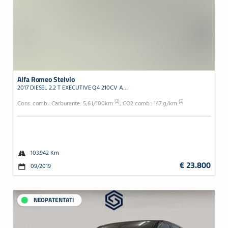
Alfa Romeo Stelvio
2017 DIESEL 2.2 T EXECUTIVE Q4 210CV AUTO MY19
(2)
(2)
Cons. comb.: Carburante: 5,6 l/100km
, CO2 comb.: 147 g/km
103.942 Km
€ 23.800
09/2019
NEOPATENTATI