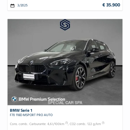
€ 35.900
3/2025
BMW Serie 1
F70 118D MSPORT PRO AUTO
(1)
(1)
Cons. comb.: Carburante: 4,6 l/100km
, CO2 comb.: 122 g/km