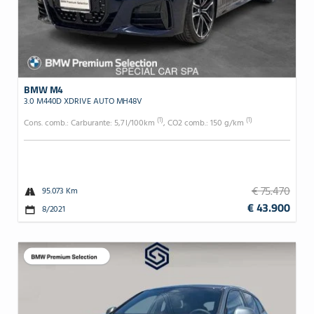
BMW M4
3.0 M440D XDRIVE AUTO MH48V
(1)
(1)
Cons. comb.: Carburante: 5,7 l/100km
, CO2 comb.: 150 g/km
€ 75.470
95.073 Km
€ 43.900
8/2021