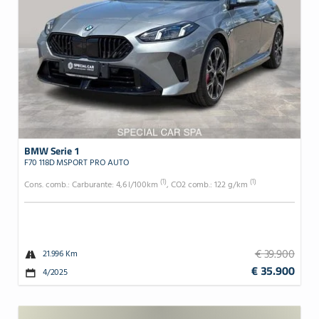
BMW Serie 1
F70 118D MSPORT PRO AUTO
(1)
(1)
Cons. comb.: Carburante: 4,6 l/100km
, CO2 comb.: 122 g/km
€ 39.900
21.996 Km
€ 35.900
4/2025