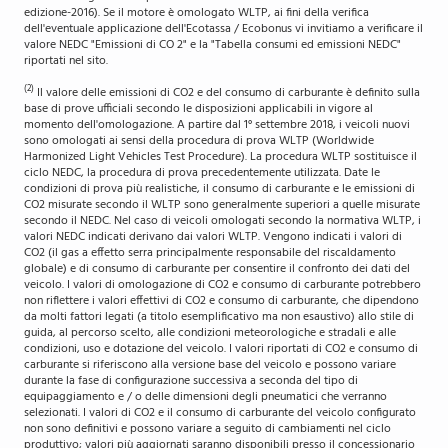
edizione-2016). Se il motore è omologato WLTP, ai fini della verifica
dell'eventuale applicazione dell'Ecotassa / Ecobonus vi invitiamo a verificare il
valore NEDC "Emissioni di CO 2" e la "Tabella consumi ed emissioni NEDC"
riportati nel sito.
(2)
Il valore delle emissioni di CO2 e del consumo di carburante è definito sulla
base di prove ufficiali secondo le disposizioni applicabili in vigore al
momento dell'omologazione. A partire dal 1° settembre 2018, i veicoli nuovi
sono omologati ai sensi della procedura di prova WLTP (Worldwide
Harmonized Light Vehicles Test Procedure). La procedura WLTP sostituisce il
ciclo NEDC, la procedura di prova precedentemente utilizzata. Date le
condizioni di prova più realistiche, il consumo di carburante e le emissioni di
CO2 misurate secondo il WLTP sono generalmente superiori a quelle misurate
secondo il NEDC. Nel caso di veicoli omologati secondo la normativa WLTP, i
valori NEDC indicati derivano dai valori WLTP. Vengono indicati i valori di
CO2 (il gas a effetto serra principalmente responsabile del riscaldamento
globale) e di consumo di carburante per consentire il confronto dei dati del
veicolo. I valori di omologazione di CO2 e consumo di carburante potrebbero
non riflettere i valori effettivi di CO2 e consumo di carburante, che dipendono
da molti fattori legati (a titolo esemplificativo ma non esaustivo) allo stile di
guida, al percorso scelto, alle condizioni meteorologiche e stradali e alle
condizioni, uso e dotazione del veicolo. I valori riportati di CO2 e consumo di
carburante si riferiscono alla versione base del veicolo e possono variare
durante la fase di configurazione successiva a seconda del tipo di
equipaggiamento e / o delle dimensioni degli pneumatici che verranno
selezionati. I valori di CO2 e il consumo di carburante del veicolo configurato
non sono definitivi e possono variare a seguito di cambiamenti nel ciclo
produttivo; valori più aggiornati saranno disponibili presso il concessionario