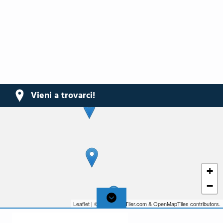
Vieni a trovarci!
+
−
Leaflet
| © 2026,
MapTiler.com
&
OpenMapTiles
contributors.