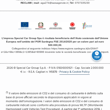
RECLAMI
|
mail
:
aga274@saraagenzie.it
|
Tel
: 0707335230
__________________________________________________________________________
L’impresa Special Car Group Spa è risultata beneficiaria dell’Aiuto sostenuto dall’Unione
Europea nell’ambito del POR Sardegna FSE 2014/2020 per un valore pari ad euro
500.000,00.
Collegandovi al seguente indirizzo
https://www.regione.sardegna.it/j/v/2644?
s=1&v=9&c=389&c1=1385&id=90986
troverete tutte le società beneficiarie con i relativi importi.
TOP
__________________________________________________________________________
2026
© Special Car Group S.p.A. - P.IVA 01834300921 - Cap. Sociale 2.000.000
€ i.v. - R.E.A. Cagliari n. 145878
-
Privacy & Cookie Policy
(1)
Il valore delle emissioni di CO2 e del consumo di carburante è definito sulla
base di prove ufficiali secondo le disposizioni applicabili in vigore al
momento dell'omologazione. I valori delle emissioni di CO2 e del consumo di
carburante indicati sono conformi alla procedura di prova WLTP (Worldwide
Harmonized Light Vehicles Test Procedure). A partire dal 1° settembre 2018, i