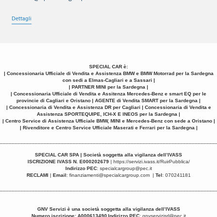
Dettagli
SPECIAL CAR è:
| Concessionaria Ufficiale di Vendita e Assistenza BMW e BMW Motorrad per la Sardegna
con sedi a Elmas-Cagliari e a Sassari |
| PARTNER MINI per la Sardegna |
| Concessionaria Ufficiale di Vendita e Assitenza Mercedes-Benz e smart EQ per le
provincie di Cagliari e Oristano | AGENTE di Vendita SMART per la Sardegna |
| Concessionaria di Vendita e Assistenza DR per Cagliari | Concessionaria di Vendita e
Assistenza SPORTEQUIPE, ICH-X E INEOS per la Sardegna |
| Centro Service di Assistenza Ufficiale BMW, MINI e Mercedes-Benz con sede a Oristano |
| Rivenditore e Centro Service Ufficiale Maserati e Ferrari per la Sardegna |
__________________________________________________________________________
SPECIAL CAR SPA | Società soggetta alla vigilanza dell’IVASS
ISCRIZIONE IVASS N. E000202679
|
https://servizi.ivass.it/RuirPubblica/
Indirizzo PEC
:
specialcargroup@pec.it
RECLAMI
|
Email
:
finanziamenti@specialcargroup.com
|
Tel
: 070241181
__________________________________________________________________________
GNV Servizi è una
società soggetta alla vigilanza dell’IVASS
Numero iscrizione: A000613490
Indirizzo PEC
:
gnvservizisrl@pec.it