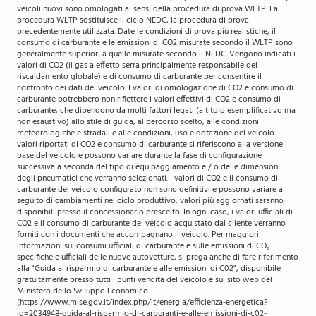
veicoli nuovi sono omologati ai sensi della procedura di prova WLTP. La
procedura WLTP sostituisce il ciclo NEDC, la procedura di prova
precedentemente utilizzata. Date le condizioni di prova più realistiche, il
consumo di carburante e le emissioni di CO2 misurate secondo il WLTP sono
generalmente superiori a quelle misurate secondo il NEDC. Vengono indicati i
valori di CO2 (il gas a effetto serra principalmente responsabile del
riscaldamento globale) e di consumo di carburante per consentire il
confronto dei dati del veicolo. I valori di omologazione di CO2 e consumo di
carburante potrebbero non riflettere i valori effettivi di CO2 e consumo di
carburante, che dipendono da molti fattori legati (a titolo esemplificativo ma
non esaustivo) allo stile di guida, al percorso scelto, alle condizioni
meteorologiche e stradali e alle condizioni, uso e dotazione del veicolo. I
valori riportati di CO2 e consumo di carburante si riferiscono alla versione
base del veicolo e possono variare durante la fase di configurazione
successiva a seconda del tipo di equipaggiamento e / o delle dimensioni
degli pneumatici che verranno selezionati. I valori di CO2 e il consumo di
carburante del veicolo configurato non sono definitivi e possono variare a
seguito di cambiamenti nel ciclo produttivo; valori più aggiornati saranno
disponibili presso il concessionario prescelto. In ogni caso, i valori ufficiali di
CO2 e il consumo di carburante del veicolo acquistato dal cliente verranno
forniti con i documenti che accompagnano il veicolo. Per maggiori
informazioni sui consumi ufficiali di carburante e sulle emissioni di CO₂
specifiche e ufficiali delle nuove autovetture, si prega anche di fare riferimento
alla "Guida al risparmio di carburante e alle emissioni di C02", disponibile
gratuitamente presso tutti i punti vendita del veicolo e sul sito web del
Ministero dello Sviluppo Economico
(https://www.mise.gov.it/index.php/it/energia/efficienza-energetica?
id=2034948-guida-al-risparmio-di-carburanti-e-alle-emissioni-di-c02-