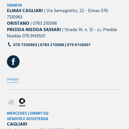
SMART#
ELMAS CAGLIARI
| Via Sernagiotto, 22 - Elmas 070
7330963
ORISTANO
| 0783 210098
PREDDA NIEDDA SASSARI
| Strada 14, n. 12 - z.i. Predda
Niedda 079 9149501
070 7330963 | 0783 210098 | 079 9149501
Dettagli
MERCEDES | SMART EQ
VENDITA E ASSISTENZA
CAGLIARI