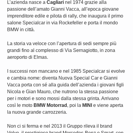
L’azienda nasce a
Cagliari
nel 1974 grazie alla
passione dell’amato Gianni Vacca, all’epoca giovane
imprenditore edile e pilota di rally, che inaugura il primo
salone Specialcar in via Rockefeller e porta il mondo
BMW in città.
La storia va veloce con l’apertura di sedi sempre più
grandi fino al complesso di Via Sernagiotto, in zona
aeroporto di Elmas.
I successi non mancano e nel 1985 Specialcar si evolve
e cambia nome: diventa Nuova Special Car e Gianni
Vacca porta con sé alla guida dell’azienda i giovani figli
Nicola e Gian Mauro, che nutrono la stessa passione
per i motori e sono mossi dalla stessa grinta. Arrivano
così le moto
BMW Motorrad
, poi la
MINI
e viene aperta
la nuova grande carrozzeria.
Non ci si ferma e nel 2013 il Gruppo rileva il brand
Volvo. il prestigioso brand Mercedes-Benz e Smart, con