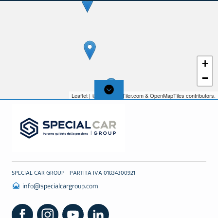
+
−
Leaflet
| © 2026,
MapTiler.com
&
OpenMapTiles
contributors.
SPECIAL CAR GROUP - PARTITA IVA 01834300921
info@specialcargroup.com