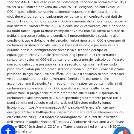
secondo il NEDC. Nel caso di veicoli omologati secondo la normativa WLTP, i
valori NEDC indicati derivano dai valori WLTP. Vengono indicati i valori di
CO2 (il gas a effetto serra principalmente responsabile del riscaldamento
globale) e di consumo di carburante per consentire il confronto dei dati del
veicolo. I valori di omologazione di CO2 e consumo di carburante potrebbero
non riflettere i valori effettivi di CO2 e consumo di carburante, che dipendono
da molti fattori legati (a titolo esemplificativo ma non esaustivo) allo stile di
guida, al percorso scelto, alle condizioni meteorologiche e stradali e alle
condizioni, uso e dotazione del veicolo. I valori riportati di CO2 e consumo di
carburante si riferiscono alla versione base del veicolo e possono variare
durante la fase di configurazione successiva a seconda del tipo di
equipaggiamento e / o delle dimensioni degli pneumatici che verranno
selezionati. I valori di CO2 e il consumo di carburante del veicolo configurato
non sono definitivi e possono variare a seguito di cambiamenti nel ciclo
produttivo; valori più aggiornati saranno disponibili presso il concessionario
prescelto. In ogni caso, i valori ufficiali di CO2 e il consumo di carburante del
veicolo acquistato dal cliente verranno forniti con i documenti che
accompagnano il veicolo. Per maggiori informazioni sui consumi ufficiali di
carburante e sulle emissioni di CO₂ specifiche e ufficiali delle nuove
autovetture, si prega anche di fare riferimento alla "Guida al risparmio di
carburante e alle emissioni di C02", disponibile gratuitamente presso tutti i
punti vendita del veicolo e sul sito web del Ministero dello Sviluppo
Economico (https://www.mise.gov.it/index.php/it/energia/efficienza-
energetica?id=2034948-guida-al-risparmio-di-carburanti-e-alle-emissioni-di-
c02-edizione-2016). Se il motore è omologato WLTP, ai fini della verifica
dell'eventuale applicazione dell'Ecotassa / Ecobonus vi invitiamo a verificare il
valore NEDC "Emissioni di CO 2" e la "Tabella consumi ed emissioni NEDC"
riportati nel sito.
1