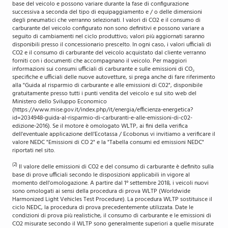
base del veicolo e possono variare durante la fase di configurazione
successiva a seconda del tipo di equipaggiamento e / o delle dimensioni
degli pneumatici che verranno selezionati. I valori di CO2 e il consumo di
carburante del veicolo configurato non sono definitivi e possono variare a
seguito di cambiamenti nel ciclo produttivo; valori più aggiornati saranno
disponibili presso il concessionario prescelto. In ogni caso, i valori ufficiali di
CO2 e il consumo di carburante del veicolo acquistato dal cliente verranno
forniti con i documenti che accompagnano il veicolo. Per maggiori
informazioni sui consumi ufficiali di carburante e sulle emissioni di CO₂
specifiche e ufficiali delle nuove autovetture, si prega anche di fare riferimento
alla "Guida al risparmio di carburante e alle emissioni di C02", disponibile
gratuitamente presso tutti i punti vendita del veicolo e sul sito web del
Ministero dello Sviluppo Economico
(https://www.mise.gov.it/index.php/it/energia/efficienza-energetica?
id=2034948-guida-al-risparmio-di-carburanti-e-alle-emissioni-di-c02-
edizione-2016). Se il motore è omologato WLTP, ai fini della verifica
dell'eventuale applicazione dell'Ecotassa / Ecobonus vi invitiamo a verificare il
valore NEDC "Emissioni di CO 2" e la "Tabella consumi ed emissioni NEDC"
riportati nel sito.
(2)
Il valore delle emissioni di CO2 e del consumo di carburante è definito sulla
base di prove ufficiali secondo le disposizioni applicabili in vigore al
momento dell'omologazione. A partire dal 1° settembre 2018, i veicoli nuovi
sono omologati ai sensi della procedura di prova WLTP (Worldwide
Harmonized Light Vehicles Test Procedure). La procedura WLTP sostituisce il
ciclo NEDC, la procedura di prova precedentemente utilizzata. Date le
condizioni di prova più realistiche, il consumo di carburante e le emissioni di
CO2 misurate secondo il WLTP sono generalmente superiori a quelle misurate