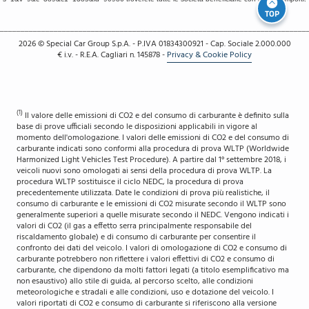
TOP
__________________________________________________________________________
2026
© Special Car Group S.p.A. - P.IVA 01834300921 - Cap. Sociale 2.000.000
€ i.v. - R.E.A. Cagliari n. 145878
-
Privacy & Cookie Policy
(1)
Il valore delle emissioni di CO2 e del consumo di carburante è definito sulla
base di prove ufficiali secondo le disposizioni applicabili in vigore al
momento dell'omologazione. I valori delle emissioni di CO2 e del consumo di
carburante indicati sono conformi alla procedura di prova WLTP (Worldwide
Harmonized Light Vehicles Test Procedure). A partire dal 1° settembre 2018, i
veicoli nuovi sono omologati ai sensi della procedura di prova WLTP. La
procedura WLTP sostituisce il ciclo NEDC, la procedura di prova
precedentemente utilizzata. Date le condizioni di prova più realistiche, il
consumo di carburante e le emissioni di CO2 misurate secondo il WLTP sono
generalmente superiori a quelle misurate secondo il NEDC. Vengono indicati i
valori di CO2 (il gas a effetto serra principalmente responsabile del
riscaldamento globale) e di consumo di carburante per consentire il
confronto dei dati del veicolo. I valori di omologazione di CO2 e consumo di
carburante potrebbero non riflettere i valori effettivi di CO2 e consumo di
carburante, che dipendono da molti fattori legati (a titolo esemplificativo ma
non esaustivo) allo stile di guida, al percorso scelto, alle condizioni
meteorologiche e stradali e alle condizioni, uso e dotazione del veicolo. I
valori riportati di CO2 e consumo di carburante si riferiscono alla versione