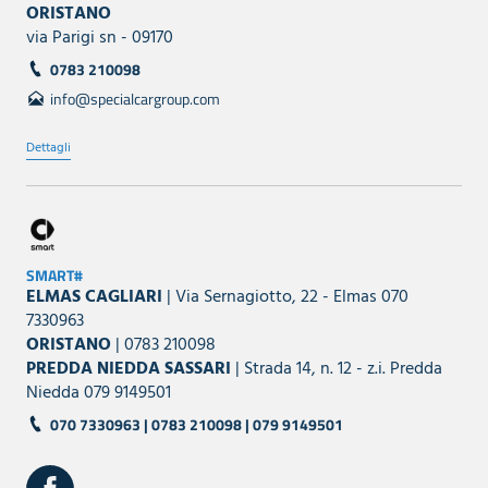
ORISTANO
via Parigi sn - 09170
0783 210098
info@specialcargroup.com
Dettagli
SMART#
ELMAS CAGLIARI
| Via Sernagiotto, 22 - Elmas 070
7330963
ORISTANO
| 0783 210098
PREDDA NIEDDA SASSARI
| Strada 14, n. 12 - z.i. Predda
Niedda 079 9149501
070 7330963 | 0783 210098 | 079 9149501