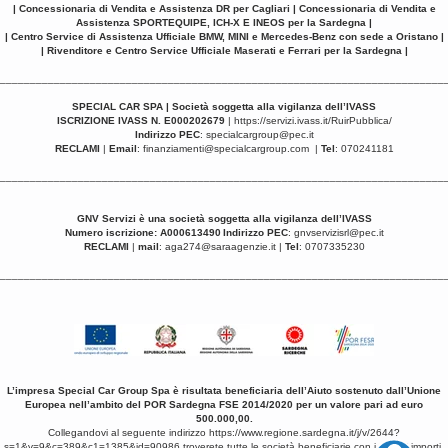
| Concessionaria di Vendita e Assistenza DR per Cagliari | Concessionaria di Vendita e
Assistenza SPORTEQUIPE, ICH-X E INEOS per la Sardegna |
| Centro Service di Assistenza Ufficiale BMW, MINI e Mercedes-Benz con sede a Oristano |
| Rivenditore e Centro Service Ufficiale Maserati e Ferrari per la Sardegna |
__________________________________________________________________________
SPECIAL CAR SPA | Società soggetta alla vigilanza dell’IVASS
ISCRIZIONE IVASS N. E000202679
|
https://servizi.ivass.it/RuirPubblica/
Indirizzo PEC
:
specialcargroup@pec.it
RECLAMI
|
Email
:
finanziamenti@specialcargroup.com
|
Tel
: 070241181
__________________________________________________________________________
GNV Servizi è una
società soggetta alla vigilanza dell’IVASS
Numero iscrizione: A000613490
Indirizzo PEC
:
gnvservizisrl@pec.it
RECLAMI
|
mail
:
aga274@saraagenzie.it
|
Tel
: 0707335230
__________________________________________________________________________
L’impresa Special Car Group Spa è risultata beneficiaria dell’Aiuto sostenuto dall’Unione
Europea nell’ambito del POR Sardegna FSE 2014/2020 per un valore pari ad euro
500.000,00.
Collegandovi al seguente indirizzo
https://www.regione.sardegna.it/j/v/2644?
s=1&v=9&c=389&c1=1385&id=90986
troverete tutte le società beneficiarie con i relativi importi.