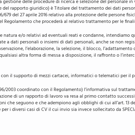
gestione delle procedure di ricerca e selezione del personale in v
Usato smart
del rapporto giuridico) è Titolare del trattamento dei dati person
RICAMBI AUTO
6/679 del 27 aprile 2016 relativo alla protezione delle persone fis
3 del Regolamento che procederà al relativo trattamento per le finali
Valutazione usato
CENTRO GOMME
re natura e/o relativi ad eventuali reati e condanne, intendiamo 
ACQUISTIAMO IL
TUO USATO
ate a dati personali o insiemi di dati personali, anche se non regis
nservazione, l’elaborazione, la selezione, il blocco, l’adattamento o 
PE
lsiasi altra forma di messa a disposizione, il raffronto o l’interc
 con il supporto di mezzi cartacei, informatici o telematici per il 
 196/2003 coordinato con il Regolamento) l’informativa sul trattam
urazione di un rapporto di lavoro va resa al primo contatto successi
oni che seguono e che adempiono agli obblighi di cui all’art. 13 de
 per i diversi casi di CV il cui invio sia invece sollecitato da SPE