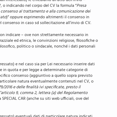
l’interessato) le chiediamo all’atto dell’invio –
, o indicando nel corpo del CV la formula “
Presa
o il consenso al trattamento e alla comunicazione dei
sato
)” oppure esprimendo altrimenti il consenso in
l consenso in caso sd sollecitazione all’invio di CV.
di non indicare – ove non strettamente necessario in
razziale ed etnica, le convinzioni religiose, filosofiche o
filosofico, politico o sindacale, nonché i dati personali
ssato) e nel caso sia per Lei necessario inserire dati
vate in quota e per legge a determinate categorie di
pecifico consenso (aggiuntivo a quello sopra previsto
 particolare natura eventualmente contenuti nel CV, o
2016 e delle finalità ivi specificate, presto il
l’articolo 9, comma 2, lettera (a) del Regolamento
a SPECIAL CAR (anche su siti web ufficiali, ove del
essato) eventuali dati di particolare natura indicati