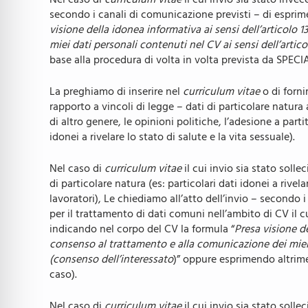
Nel caso di
curriculum vitae
il cui invio sia stato inve
secondo i canali di comunicazione previsti – di esprim
visione della idonea informativa ai sensi dell’articolo 
miei dati personali contenuti nel CV ai sensi dell’arti
base alla procedura di volta in volta prevista da SPECIA
La preghiamo di inserire nel
curriculum vitae
o di forni
rapporto a vincoli di legge – dati di particolare natura a
di altro genere, le opinioni politiche, l’adesione a parti
idonei a rivelare lo stato di salute e la vita sessuale).
Nel caso di
curriculum vitae
il cui invio sia stato soll
di particolare natura (es: particolari dati idonei a rive
lavoratori), Le chiediamo all’atto dell’invio – secondo
per il trattamento di dati comuni nell’ambito di CV il 
indicando nel corpo del CV la formula “
Presa visione de
consenso al trattamento e alla comunicazione dei miei d
(consenso dell’interessato
)” oppure esprimendo altrimen
caso).
Nel caso di
curriculum vitae
il cui invio sia stato soll