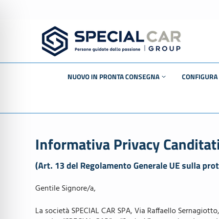
NUOVO IN PRONTA CONSEGNA
CONFIGURA
MOTO
BMW
AUTO
MINI
Informativa Privacy Canditat
‣ BMW
BMW Motor
(Art. 13 del Regolamento Generale UE sulla prot
‣ MINI
Mercedes-B
Gentile Signore/a,
‣ INEOS Grenadier
smart
La società SPECIAL CAR SPA, Via Raffaello Sernagiotto, 