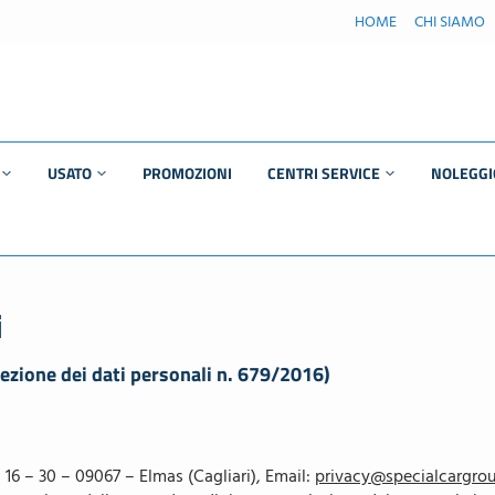
HOME
CHI SIAMO
USATO
PROMOZIONI
CENTRI SERVICE
NOLEGGI
ASSISTENZA UFFICIALE
Moto usate
MASERATI
Auto usate
BMW | Service Online
i
rad
Usato BMW
MERCEDES | Service
online
ezione dei dati personali n. 679/2016)
Usato Mercedes-
enz
Benz
TAGLIANDO
Usato MINI
CARROZZERIA
16 – 30 – 09067 – Elmas (Cagliari), Email:
privacy@specialcargro