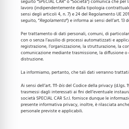
seguito “SPECIAL CAR” o “Società”) comunica che per la 
‣ MERCEDES
Maserati
lavoro (indipendentemente dalla tipologia contrattuale 
sensi degli articoli 4, n. 7) e 24 del Regolamento UE 201
‣ SMART
DR
seguito, “
Regolamento
”) e informa ai sensi dell’art. 1
‣ DR
DR PK8
Per trattamento di dati personali, comuni, di particola
con o senza l’ausilio di processi automatizzati e applic
registrazione, l’organizzazione, la strutturazione, la co
SPORTEQUI
comunicazione mediante trasmissione, la diffusione o qua
distruzione.
ICH-X
La informiamo, pertanto, che tali dati verranno trattati
Hyundai
Ai sensi dell’art. 111-
bis
del Codice della privacy (d.lgs.
trasmessi dagli interessati ai fini dell’eventuale insta
società SPECIAL CAR S.r.l. fornisce dunque le informazi
presente informativa privacy, inoltre, è rilasciata anche
personale previste e applicabili.