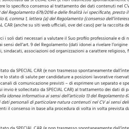
ce sollecitato da SPECIAL CAR (e non trasmesso spontaneamente dal
ere lo specifico consenso al trattamento dei dati contenuti nel CV
13 del Regolamento 679/2016 e delle finalità ivi specificate, prest
colo 6, comma 1, lettera (a) del Regolamento (consenso dell’interes
L CAR (anche su siti web ufficiali, ove del caso) per la raccolta de
rci i soli dati necessari a valutare il Suo profilo professionale e 
i sensi dell’art. 9 del Regolamento (dati idonei a rivelare l’origine 
ti, sindacati, associazioni od organizzazioni a carattere religioso, 
ecitato da SPECIAL CAR (e non trasmesso spontaneamente dall’intere
lare lo stato di salute per candidature a posizioni lavorative riser
 i canali di comunicazione previsti – di esprimere un separato e s
cui invio è sollecitato da SPECIAL CAR) al trattamento dei dati di
lla idonea informativa ai sensi dell’articolo 13 del Regolamento 679/
ati personali di particolare natura contenuti nel CV ai sensi del
ti il consenso in base alla procedura di volta in volta prevista d
ecitato da SPECIAL CAR (e non trasmesso spontaneamente dall’inter