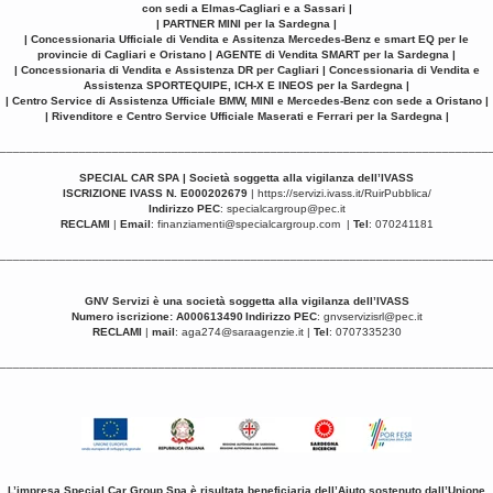
con sedi a Elmas-Cagliari e a Sassari |
| PARTNER MINI per la Sardegna |
| Concessionaria Ufficiale di Vendita e Assitenza Mercedes-Benz e smart EQ per le
provincie di Cagliari e Oristano | AGENTE di Vendita SMART per la Sardegna |
| Concessionaria di Vendita e Assistenza DR per Cagliari | Concessionaria di Vendita e
Assistenza SPORTEQUIPE, ICH-X E INEOS per la Sardegna |
| Centro Service di Assistenza Ufficiale BMW, MINI e Mercedes-Benz con sede a Oristano |
| Rivenditore e Centro Service Ufficiale Maserati e Ferrari per la Sardegna |
__________________________________________________________________________
SPECIAL CAR SPA | Società soggetta alla vigilanza dell’IVASS
ISCRIZIONE IVASS N. E000202679
|
https://servizi.ivass.it/RuirPubblica/
Indirizzo PEC
:
specialcargroup@pec.it
RECLAMI
|
Email
:
finanziamenti@specialcargroup.com
|
Tel
: 070241181
__________________________________________________________________________
GNV Servizi è una
società soggetta alla vigilanza dell’IVASS
Numero iscrizione: A000613490
Indirizzo PEC
:
gnvservizisrl@pec.it
RECLAMI
|
mail
:
aga274@saraagenzie.it
|
Tel
: 0707335230
__________________________________________________________________________
L’impresa Special Car Group Spa è risultata beneficiaria dell’Aiuto sostenuto dall’Unione