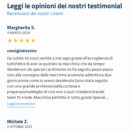
Leggi le opinioni dei nostri testimonial
- Sensori parcheggio anteriori e posteriori
- Servosterzo
Recensioni dei nostri clienti
- Sicurezza
- Sistema di chiamata d'emergenza
Margherita S.
- Sistema di monitoraggio per manutenzione
4 MARZO 2024
- Sistema di protezione urto pedoni
- Sistema di riconoscimento stanchezza guidatore
- Sospensioni sportive
- Speaker stereo con 6 altoparlanti
consigliatissimo
- Specchietti retrovisori elettrici - riscaldabili
Da subito mi sono sentita a mio agio,grazie all’accoglienza di
- Specchietti retrovisori in tinta
tutti.Felice di aver acquistato la macchina che da tempo
- Start & Stop
desideravo da special car.Antonio mi ha seguito passo passo
- Strumentazione digitale con display
sino alla consegna della macchina avvenuta addirittura due
- Supporto lombare
giorni prima come io avevo desiderato.Sono stata seguita
- Tappetini
con una grande professionalità,cortesia e
- Tergicristalli
preparazione.Meglio di così non si può chiedere.Grande
- Terza luce stop
team 10 e lode .Macchina perfetta in tutto,grazie Special ...
- Trazione integrale
Leggi le recensioni
- Volante regolabile
- Volante sportivo
- Wi-Fi
Michele Z.
[Cod: 1258456-2978] [Veicolo: 311405]
2 OTTOBRE 2023