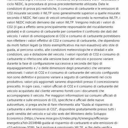
ciclo NEDC, la procedura di prova precedentemente utilizzata. Date le
condizioni di prova più realistiche, il consumo di carburante e le emissioni di
CO2 misurate secondo il WLTP sono generalmente superiori a quelle misurate
secondo il NEDC. Nel caso di veicoli omologati secondo la normativa WLTP, i
valori NEDC indicati derivano dai valori WLTP. Vengono indicati i valori di
CO2 (il gas a effetto serra principalmente responsabile del riscaldamento
globale) e di consumo di carburante per consentire il confronto dei dati del
veicolo. I valori di omologazione di CO2 e consumo di carburante potrebbero
non riflettere i valori effettivi di CO2 e consumo di carburante, che dipendono
da molti fattori legati (a titolo esemplificativo ma non esaustivo) allo stile di
guida, al percorso scelto, alle condizioni meteorologiche e stradali e alle
condizioni, uso e dotazione del veicolo. I valori riportati di CO2 e consumo di
carburante si riferiscono alla versione base del veicolo e possono variare
durante la fase di configurazione successiva a seconda del tipo di
equipaggiamento e / o delle dimensioni degli pneumatici che verranno
selezionati. I valori di CO2 e il consumo di carburante del veicolo configurato
non sono definitivi e possono variare a seguito di cambiamenti nel ciclo
produttivo; valori più aggiornati saranno disponibili presso il concessionario
prescelto. In ogni caso, i valori ufficiali di CO2 e il consumo di carburante del
veicolo acquistato dal cliente verranno forniti con i documenti che
accompagnano il veicolo. Per maggiori informazioni sui consumi ufficiali di
carburante e sulle emissioni di CO₂ specifiche e ufficiali delle nuove
autovetture, si prega anche di fare riferimento alla "Guida al risparmio di
carburante e alle emissioni di C02", disponibile gratuitamente presso tutti i
punti vendita del veicolo e sul sito web del Ministero dello Sviluppo
Economico (https://www.mise.gov.it/index.php/it/energia/efficienza-
energetica?id=2034948-guida-al-risparmio-di-carburanti-e-alle-emissioni-di-
c02-edizione-2016). Se il motore è omologato WLTP, ai fini della verifica