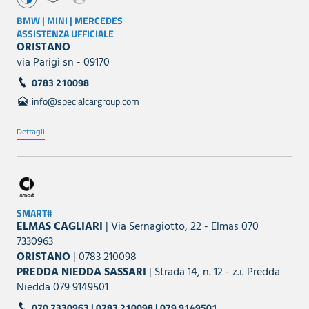
BMW | MINI | MERCEDES
ASSISTENZA UFFICIALE
ORISTANO
via Parigi sn - 09170
0783 210098
info@specialcargroup.com
Dettagli
SMART#
ELMAS CAGLIARI
| Via Sernagiotto, 22 - Elmas 070
7330963
ORISTANO
| 0783 210098
PREDDA NIEDDA SASSARI
| Strada 14, n. 12 - z.i. Predda
Niedda 079 9149501
070 7330963 | 0783 210098 | 079 9149501