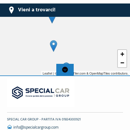
Vieni a trovarci!
+
−
Leaflet
| © 2026,
MapTiler.com
&
OpenMapTiles
contributors.
SPECIAL CAR GROUP - PARTITA IVA 01834300921
info@specialcargroup.com