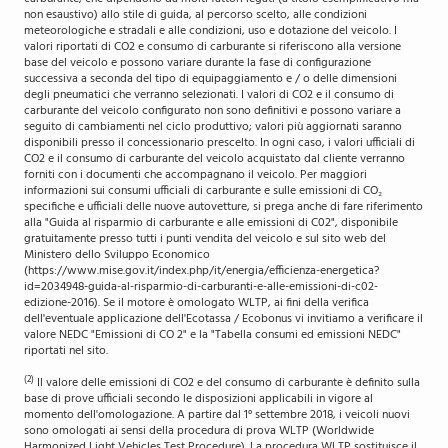
non esaustivo) allo stile di guida, al percorso scelto, alle condizioni
meteorologiche e stradali e alle condizioni, uso e dotazione del veicolo. I
valori riportati di CO2 e consumo di carburante si riferiscono alla versione
base del veicolo e possono variare durante la fase di configurazione
successiva a seconda del tipo di equipaggiamento e / o delle dimensioni
degli pneumatici che verranno selezionati. I valori di CO2 e il consumo di
carburante del veicolo configurato non sono definitivi e possono variare a
seguito di cambiamenti nel ciclo produttivo; valori più aggiornati saranno
disponibili presso il concessionario prescelto. In ogni caso, i valori ufficiali di
CO2 e il consumo di carburante del veicolo acquistato dal cliente verranno
forniti con i documenti che accompagnano il veicolo. Per maggiori
informazioni sui consumi ufficiali di carburante e sulle emissioni di CO₂
specifiche e ufficiali delle nuove autovetture, si prega anche di fare riferimento
alla "Guida al risparmio di carburante e alle emissioni di C02", disponibile
gratuitamente presso tutti i punti vendita del veicolo e sul sito web del
Ministero dello Sviluppo Economico
(https://www.mise.gov.it/index.php/it/energia/efficienza-energetica?
id=2034948-guida-al-risparmio-di-carburanti-e-alle-emissioni-di-c02-
edizione-2016). Se il motore è omologato WLTP, ai fini della verifica
dell'eventuale applicazione dell'Ecotassa / Ecobonus vi invitiamo a verificare il
valore NEDC "Emissioni di CO 2" e la "Tabella consumi ed emissioni NEDC"
riportati nel sito.
(2)
Il valore delle emissioni di CO2 e del consumo di carburante è definito sulla
base di prove ufficiali secondo le disposizioni applicabili in vigore al
momento dell'omologazione. A partire dal 1° settembre 2018, i veicoli nuovi
sono omologati ai sensi della procedura di prova WLTP (Worldwide
Harmonized Light Vehicles Test Procedure). La procedura WLTP sostituisce il