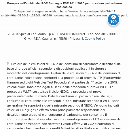
Europea nell’ambito del POR Sardegna FSE 2014/2020 per un valore pari ad euro
500.000,00.
Collegandovi al seguente indirizzo
https://www.regione.sardegna.it/j/v/2644?
s=1&v=9&c=389&c1=1385&id=90986
troverete tutte le società beneficiarie con i relativi importi.
TOP
__________________________________________________________________________
2026
© Special Car Group S.p.A. - P.IVA 01834300921 - Cap. Sociale 2.000.000
€ i.v. - R.E.A. Cagliari n. 145878
-
Privacy & Cookie Policy
(1)
Il valore delle emissioni di CO2 e del consumo di carburante è definito sulla
base di prove ufficiali secondo le disposizioni applicabili in vigore al
momento dell'omologazione. I valori delle emissioni di CO2 e del consumo di
carburante indicati sono conformi alla procedura di prova WLTP (Worldwide
Harmonized Light Vehicles Test Procedure). A partire dal 1° settembre 2018, i
veicoli nuovi sono omologati ai sensi della procedura di prova WLTP. La
procedura WLTP sostituisce il ciclo NEDC, la procedura di prova
precedentemente utilizzata. Date le condizioni di prova più realistiche, il
consumo di carburante e le emissioni di CO2 misurate secondo il WLTP sono
generalmente superiori a quelle misurate secondo il NEDC. Vengono indicati i
valori di CO2 (il gas a effetto serra principalmente responsabile del
riscaldamento globale) e di consumo di carburante per consentire il
confronto dei dati del veicolo. I valori di omologazione di CO2 e consumo di
carburante potrebbero non riflettere i valori effettivi di CO2 e consumo di
carburante, che dipendono da molti fattori legati (a titolo esemplificativo ma