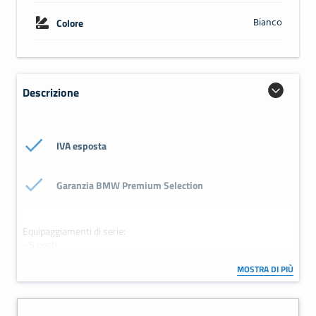
Bianco
Colore
Descrizione
IVA esposta
Garanzia BMW Premium Selection
Equipaggiamenti di serie:
- 5 posti
- Abs
MOSTRA DI PIÙ
- Airbag disinseribile
- Airbag guida
- Airbag laterali
- Antifurto