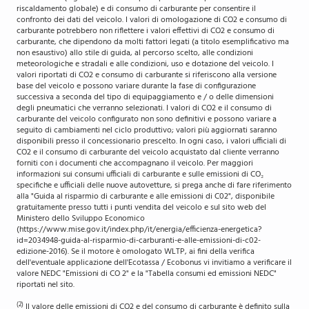
riscaldamento globale) e di consumo di carburante per consentire il
confronto dei dati del veicolo. I valori di omologazione di CO2 e consumo di
carburante potrebbero non riflettere i valori effettivi di CO2 e consumo di
carburante, che dipendono da molti fattori legati (a titolo esemplificativo ma
non esaustivo) allo stile di guida, al percorso scelto, alle condizioni
meteorologiche e stradali e alle condizioni, uso e dotazione del veicolo. I
valori riportati di CO2 e consumo di carburante si riferiscono alla versione
base del veicolo e possono variare durante la fase di configurazione
successiva a seconda del tipo di equipaggiamento e / o delle dimensioni
degli pneumatici che verranno selezionati. I valori di CO2 e il consumo di
carburante del veicolo configurato non sono definitivi e possono variare a
seguito di cambiamenti nel ciclo produttivo; valori più aggiornati saranno
disponibili presso il concessionario prescelto. In ogni caso, i valori ufficiali di
CO2 e il consumo di carburante del veicolo acquistato dal cliente verranno
forniti con i documenti che accompagnano il veicolo. Per maggiori
informazioni sui consumi ufficiali di carburante e sulle emissioni di CO₂
specifiche e ufficiali delle nuove autovetture, si prega anche di fare riferimento
alla "Guida al risparmio di carburante e alle emissioni di C02", disponibile
gratuitamente presso tutti i punti vendita del veicolo e sul sito web del
Ministero dello Sviluppo Economico
(https://www.mise.gov.it/index.php/it/energia/efficienza-energetica?
id=2034948-guida-al-risparmio-di-carburanti-e-alle-emissioni-di-c02-
edizione-2016). Se il motore è omologato WLTP, ai fini della verifica
dell'eventuale applicazione dell'Ecotassa / Ecobonus vi invitiamo a verificare il
valore NEDC "Emissioni di CO 2" e la "Tabella consumi ed emissioni NEDC"
riportati nel sito.
(2)
Il valore delle emissioni di CO2 e del consumo di carburante è definito sulla