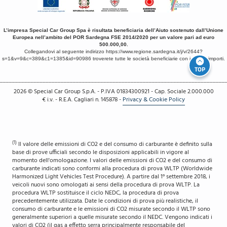
L’impresa Special Car Group Spa è risultata beneficiaria dell’Aiuto sostenuto dall’Unione
Europea nell’ambito del POR Sardegna FSE 2014/2020 per un valore pari ad euro
500.000,00.
Collegandovi al seguente indirizzo
https://www.regione.sardegna.it/j/v/2644?
s=1&v=9&c=389&c1=1385&id=90986
troverete tutte le società beneficiarie con i relativi importi.
TOP
__________________________________________________________________________
2026
© Special Car Group S.p.A. - P.IVA 01834300921 - Cap. Sociale 2.000.000
€ i.v. - R.E.A. Cagliari n. 145878
-
Privacy & Cookie Policy
(1)
Il valore delle emissioni di CO2 e del consumo di carburante è definito sulla
base di prove ufficiali secondo le disposizioni applicabili in vigore al
momento dell'omologazione. I valori delle emissioni di CO2 e del consumo di
carburante indicati sono conformi alla procedura di prova WLTP (Worldwide
Harmonized Light Vehicles Test Procedure). A partire dal 1° settembre 2018, i
veicoli nuovi sono omologati ai sensi della procedura di prova WLTP. La
procedura WLTP sostituisce il ciclo NEDC, la procedura di prova
precedentemente utilizzata. Date le condizioni di prova più realistiche, il
consumo di carburante e le emissioni di CO2 misurate secondo il WLTP sono
generalmente superiori a quelle misurate secondo il NEDC. Vengono indicati i
valori di CO2 (il gas a effetto serra principalmente responsabile del