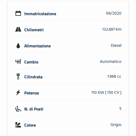
06/2020
Immatricolazione
132.697 Km
Chilometri
Diesel
Alimentazione
Automatico
Cambio
1.968 cc
Cilindrata
110 KW ( 150 CV )
Potenza
5
N. di Posti
Grigio
Colore