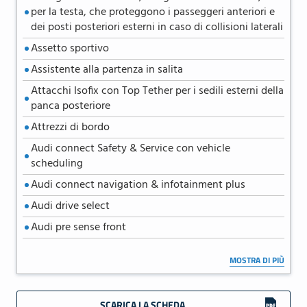
per la testa, che proteggono i passeggeri anteriori e
dei posti posteriori esterni in caso di collisioni laterali
Assetto sportivo
Assistente alla partenza in salita
Attacchi Isofix con Top Tether per i sedili esterni della
panca posteriore
Attrezzi di bordo
Audi connect Safety & Service con vehicle
scheduling
Audi connect navigation & infotainment plus
Audi drive select
Audi pre sense front
Audi smartphone interface
MOSTRA DI PIÙ
Audi virtual cockpit da 10,25''
Battitacco anteriore con inserto in alluminio
SCARICA LA SCHEDA
illuminato con logo S