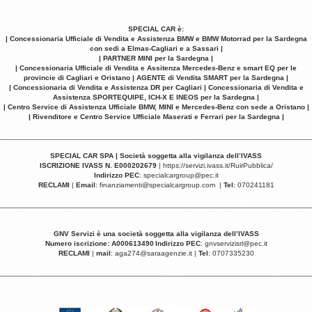
SPECIAL CAR è:
| Concessionaria Ufficiale di Vendita e Assistenza BMW e BMW Motorrad per la Sardegna
con sedi a Elmas-Cagliari e a Sassari |
| PARTNER MINI per la Sardegna |
| Concessionaria Ufficiale di Vendita e Assitenza Mercedes-Benz e smart EQ per le
provincie di Cagliari e Oristano | AGENTE di Vendita SMART per la Sardegna |
| Concessionaria di Vendita e Assistenza DR per Cagliari | Concessionaria di Vendita e
Assistenza SPORTEQUIPE, ICH-X E INEOS per la Sardegna |
| Centro Service di Assistenza Ufficiale BMW, MINI e Mercedes-Benz con sede a Oristano |
| Rivenditore e Centro Service Ufficiale Maserati e Ferrari per la Sardegna |
__________________________________________________________________________
SPECIAL CAR SPA | Società soggetta alla vigilanza dell’IVASS
ISCRIZIONE IVASS N. E000202679
|
https://servizi.ivass.it/RuirPubblica/
Indirizzo PEC
:
specialcargroup@pec.it
RECLAMI
|
Email
:
finanziamenti@specialcargroup.com
|
Tel
: 070241181
__________________________________________________________________________
GNV Servizi è una
società soggetta alla vigilanza dell’IVASS
Numero iscrizione: A000613490
Indirizzo PEC
:
gnvservizisrl@pec.it
RECLAMI
|
mail
:
aga274@saraagenzie.it
|
Tel
: 0707335230
__________________________________________________________________________