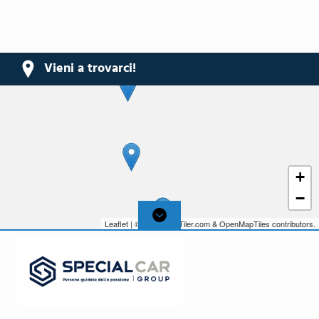
Start&stop system per il recupero di energia spegne il
veicolo quando fermo, disattivabile in qualunque
momento
Superficie anteriore black panel in nero lucido con
Vieni a trovarci!
cornice in look alluminio
Tappetini anteriori e posteriori in velluto
Telecomando per apertura/chiusura porte senza
Safelock
Volante multifunzione plus in pelle a 3 razze
+
−
Leaflet
| © 2026,
MapTiler.com
&
OpenMapTiles
contributors.