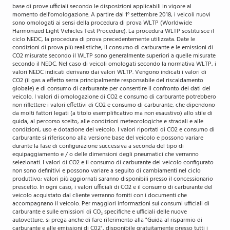
base di prove ufficiali secondo le disposizioni applicabili in vigore al
momento dell'omologazione. A partire dal 1° settembre 2018, i veicoli nuovi
sono omologati ai sensi della procedura di prova WLTP (Worldwide
Harmonized Light Vehicles Test Procedure). La procedura WLTP sostituisce il
ciclo NEDC, la procedura di prova precedentemente utilizzata. Date le
condizioni di prova più realistiche, il consumo di carburante e le emissioni di
CO2 misurate secondo il WLTP sono generalmente superiori a quelle misurate
secondo il NEDC. Nel caso di veicoli omologati secondo la normativa WLTP, i
valori NEDC indicati derivano dai valori WLTP. Vengono indicati i valori di
CO2 (il gas a effetto serra principalmente responsabile del riscaldamento
globale) e di consumo di carburante per consentire il confronto dei dati del
veicolo. I valori di omologazione di CO2 e consumo di carburante potrebbero
non riflettere i valori effettivi di CO2 e consumo di carburante, che dipendono
da molti fattori legati (a titolo esemplificativo ma non esaustivo) allo stile di
guida, al percorso scelto, alle condizioni meteorologiche e stradali e alle
condizioni, uso e dotazione del veicolo. I valori riportati di CO2 e consumo di
carburante si riferiscono alla versione base del veicolo e possono variare
durante la fase di configurazione successiva a seconda del tipo di
equipaggiamento e / o delle dimensioni degli pneumatici che verranno
selezionati. I valori di CO2 e il consumo di carburante del veicolo configurato
non sono definitivi e possono variare a seguito di cambiamenti nel ciclo
produttivo; valori più aggiornati saranno disponibili presso il concessionario
prescelto. In ogni caso, i valori ufficiali di CO2 e il consumo di carburante del
veicolo acquistato dal cliente verranno forniti con i documenti che
accompagnano il veicolo. Per maggiori informazioni sui consumi ufficiali di
carburante e sulle emissioni di CO₂ specifiche e ufficiali delle nuove
autovetture, si prega anche di fare riferimento alla "Guida al risparmio di
carburante e alle emissioni di C02", disponibile gratuitamente presso tutti i