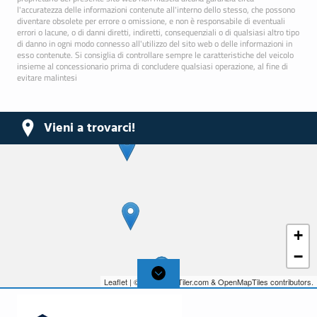
l'accuratezza delle informazioni contenute all'interno dello stesso, che possono
diventare obsolete per errore o omissione, e non è responsabile di eventuali
errori o lacune, o di danni diretti, indiretti, consequenziali o di qualsiasi altro tipo
di danno in ogni modo connesso all'utilizzo del sito web o delle informazioni in
esso contenute. Si consiglia di controllare sempre le caratteristiche del veicolo
insieme al concessionario prima di concludere qualsiasi operazione, al fine di
evitare malintesi
Vieni a trovarci!
+
−
Leaflet
| © 2026,
MapTiler.com
&
OpenMapTiles
contributors.