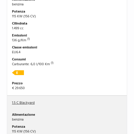
benzina
115 KW (156 CV)
1.499 cc
(1)
136 g/Km
EU6.4
(1)
Carburante: 6,0 l/100 Km
€ 29.650
1.5 C Blackyard
benzina
115 KW (156 CV)