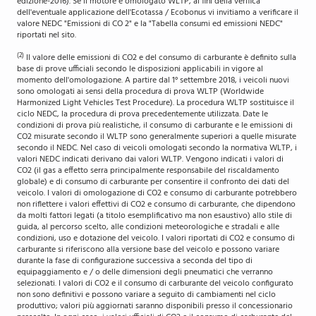
edizione-2016). Se il motore è omologato WLTP, ai fini della verifica
dell'eventuale applicazione dell'Ecotassa / Ecobonus vi invitiamo a verificare il
valore NEDC "Emissioni di CO 2" e la "Tabella consumi ed emissioni NEDC"
riportati nel sito.
(2)
Il valore delle emissioni di CO2 e del consumo di carburante è definito sulla
base di prove ufficiali secondo le disposizioni applicabili in vigore al
momento dell'omologazione. A partire dal 1° settembre 2018, i veicoli nuovi
sono omologati ai sensi della procedura di prova WLTP (Worldwide
Harmonized Light Vehicles Test Procedure). La procedura WLTP sostituisce il
ciclo NEDC, la procedura di prova precedentemente utilizzata. Date le
condizioni di prova più realistiche, il consumo di carburante e le emissioni di
CO2 misurate secondo il WLTP sono generalmente superiori a quelle misurate
secondo il NEDC. Nel caso di veicoli omologati secondo la normativa WLTP, i
valori NEDC indicati derivano dai valori WLTP. Vengono indicati i valori di
CO2 (il gas a effetto serra principalmente responsabile del riscaldamento
globale) e di consumo di carburante per consentire il confronto dei dati del
veicolo. I valori di omologazione di CO2 e consumo di carburante potrebbero
non riflettere i valori effettivi di CO2 e consumo di carburante, che dipendono
da molti fattori legati (a titolo esemplificativo ma non esaustivo) allo stile di
guida, al percorso scelto, alle condizioni meteorologiche e stradali e alle
condizioni, uso e dotazione del veicolo. I valori riportati di CO2 e consumo di
carburante si riferiscono alla versione base del veicolo e possono variare
durante la fase di configurazione successiva a seconda del tipo di
equipaggiamento e / o delle dimensioni degli pneumatici che verranno
selezionati. I valori di CO2 e il consumo di carburante del veicolo configurato
non sono definitivi e possono variare a seguito di cambiamenti nel ciclo
produttivo; valori più aggiornati saranno disponibili presso il concessionario