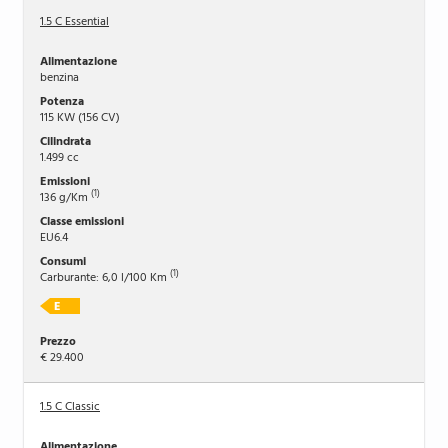
1.5 C Essential
benzina
115 KW (156 CV)
1.499 cc
(1)
136 g/Km
EU6.4
(1)
Carburante: 6,0 l/100 Km
€ 29.400
1.5 C Classic