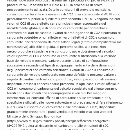
veicoli nuovi sono omologati ai sensi della procedura di prova WLTP. La
procedura WLTP sostituisce il ciclo NEDC, la procedura di prova
precedentemente utilizzata. Date le condizioni di prova più realistiche, il
consumo di carburante e le emissioni di CO2 misurate secondo il WLTP sono
generalmente superiori a quelle misurate secondo il NEDC. Vengono indicati i
valori di CO2 (il gas a effetto serra principalmente responsabile del
riscaldamento globale) e di consumo di carburante per consentire il
confronto dei dati del veicolo. I valori di omologazione di CO2 e consumo di
carburante potrebbero non riflettere i valori effettivi di CO2 e consumo di
carburante, che dipendono da molti fattori legati (a titolo esemplificativo ma
non esaustivo) allo stile di guida, al percorso scelto, alle condizioni
meteorologiche e stradali e alle condizioni, uso e dotazione del veicolo. I
valori riportati di CO2 e consumo di carburante si riferiscono alla versione
base del veicolo e possono variare durante la fase di configurazione
successiva a seconda del tipo di equipaggiamento e / o delle dimensioni
degli pneumatici che verranno selezionati. I valori di CO2 e il consumo di
carburante del veicolo configurato non sono definitivi e possono variare a
seguito di cambiamenti nel ciclo produttivo; valori più aggiornati saranno
disponibili presso il concessionario prescelto. In ogni caso, i valori ufficiali di
CO2 e il consumo di carburante del veicolo acquistato dal cliente verranno
forniti con i documenti che accompagnano il veicolo. Per maggiori
informazioni sui consumi ufficiali di carburante e sulle emissioni di CO₂
specifiche e ufficiali delle nuove autovetture, si prega anche di fare riferimento
alla "Guida al risparmio di carburante e alle emissioni di C02", disponibile
gratuitamente presso tutti i punti vendita del veicolo e sul sito web del
Ministero dello Sviluppo Economico
(https://www.mise.gov.it/index.php/it/energia/efficienza-energetica?
id=2034948-guida-al-risparmio-di-carburanti-e-alle-emissioni-di-c02-