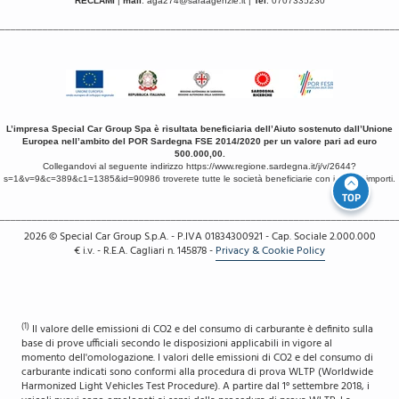
RECLAMI
|
mail
:
aga274@saraagenzie.it
|
Tel
: 0707335230
__________________________________________________________________________
L’impresa Special Car Group Spa è risultata beneficiaria dell’Aiuto sostenuto dall’Unione
Europea nell’ambito del POR Sardegna FSE 2014/2020 per un valore pari ad euro
500.000,00.
Collegandovi al seguente indirizzo
https://www.regione.sardegna.it/j/v/2644?
s=1&v=9&c=389&c1=1385&id=90986
troverete tutte le società beneficiarie con i relativi importi.
TOP
__________________________________________________________________________
2026
© Special Car Group S.p.A. - P.IVA 01834300921 - Cap. Sociale 2.000.000
€ i.v. - R.E.A. Cagliari n. 145878
-
Privacy & Cookie Policy
(1)
Il valore delle emissioni di CO2 e del consumo di carburante è definito sulla
base di prove ufficiali secondo le disposizioni applicabili in vigore al
momento dell'omologazione. I valori delle emissioni di CO2 e del consumo di
carburante indicati sono conformi alla procedura di prova WLTP (Worldwide
Harmonized Light Vehicles Test Procedure). A partire dal 1° settembre 2018, i