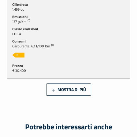
1.499 cc
(1)
137 g/Km
EU6.4
(1)
Carburante: 6,1 l/100 Km
€ 30.400
MOSTRA DI PIÙ
Potrebbe interessarti anche