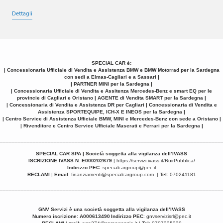
Dettagli
SPECIAL CAR è:
| Concessionaria Ufficiale di Vendita e Assistenza BMW e BMW Motorrad per la Sardegna
con sedi a Elmas-Cagliari e a Sassari |
| PARTNER MINI per la Sardegna |
| Concessionaria Ufficiale di Vendita e Assitenza Mercedes-Benz e smart EQ per le
provincie di Cagliari e Oristano | AGENTE di Vendita SMART per la Sardegna |
| Concessionaria di Vendita e Assistenza DR per Cagliari | Concessionaria di Vendita e
Assistenza SPORTEQUIPE, ICH-X E INEOS per la Sardegna |
| Centro Service di Assistenza Ufficiale BMW, MINI e Mercedes-Benz con sede a Oristano |
| Rivenditore e Centro Service Ufficiale Maserati e Ferrari per la Sardegna |
__________________________________________________________________________
SPECIAL CAR SPA | Società soggetta alla vigilanza dell’IVASS
ISCRIZIONE IVASS N. E000202679
|
https://servizi.ivass.it/RuirPubblica/
Indirizzo PEC
:
specialcargroup@pec.it
RECLAMI
|
Email
:
finanziamenti@specialcargroup.com
|
Tel
: 070241181
__________________________________________________________________________
GNV Servizi è una
società soggetta alla vigilanza dell’IVASS
Numero iscrizione: A000613490
Indirizzo PEC
:
gnvservizisrl@pec.it