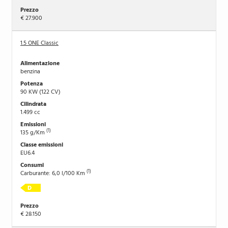
€ 27.900
1.5 ONE Classic
benzina
90 KW (122 CV)
1.499 cc
(1)
135 g/Km
EU6.4
(1)
Carburante: 6,0 l/100 Km
€ 28.150