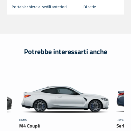
Portabicchiere ai sedili anteriori
Di serie
Potrebbe interessarti anche
BMW
BMW
M4 Coupé
Serie 