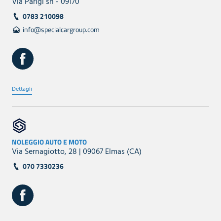
Via Parigi sn - 09170
0783 210098
info@specialcargroup.com
Dettagli
NOLEGGIO AUTO E MOTO
Via Sernagiotto, 28 | 09067 Elmas (CA)
070 7330236