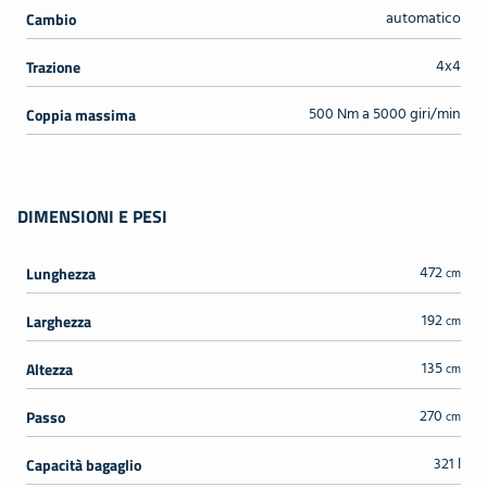
automatico
Cambio
4x4
Trazione
500 Nm a 5000 giri/min
Coppia massima
DIMENSIONI E PESI
472
Lunghezza
cm
192
Larghezza
cm
135
Altezza
cm
270
Passo
cm
321 l
Capacità bagaglio