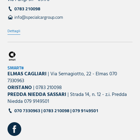
0783 210098
info@specialcargroup.com
Dettagli
SMART#
ELMAS CAGLIARI
| Via Sernagiotto, 22 - Elmas 070
7330963
ORISTANO
| 0783 210098
PREDDA NIEDDA SASSARI
| Strada 14, n. 12 - z.i. Predda
Niedda 079 9149501
070 7330963 | 0783 210098 | 079 9149501