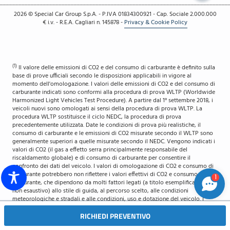
__________________________________________________________________________
2026
© Special Car Group S.p.A. - P.IVA 01834300921 - Cap. Sociale 2.000.000
€ i.v. - R.E.A. Cagliari n. 145878
-
Privacy & Cookie Policy
(1)
Il valore delle emissioni di CO2 e del consumo di carburante è definito sulla
base di prove ufficiali secondo le disposizioni applicabili in vigore al
momento dell'omologazione. I valori delle emissioni di CO2 e del consumo di
carburante indicati sono conformi alla procedura di prova WLTP (Worldwide
Harmonized Light Vehicles Test Procedure). A partire dal 1° settembre 2018, i
veicoli nuovi sono omologati ai sensi della procedura di prova WLTP. La
procedura WLTP sostituisce il ciclo NEDC, la procedura di prova
precedentemente utilizzata. Date le condizioni di prova più realistiche, il
consumo di carburante e le emissioni di CO2 misurate secondo il WLTP sono
generalmente superiori a quelle misurate secondo il NEDC. Vengono indicati i
valori di CO2 (il gas a effetto serra principalmente responsabile del
riscaldamento globale) e di consumo di carburante per consentire il
confronto dei dati del veicolo. I valori di omologazione di CO2 e consumo di
carburante potrebbero non riflettere i valori effettivi di CO2 e consumo di
1
carburante, che dipendono da molti fattori legati (a titolo esemplificativo ma
non esaustivo) allo stile di guida, al percorso scelto, alle condizioni
meteorologiche e stradali e alle condizioni, uso e dotazione del veicolo. I
valori riportati di CO2 e consumo di carburante si riferiscono alla versione
RICHIEDI PREVENTIVO
base del veicolo e possono variare durante la fase di configurazione
EMAIL
SEDI
successiva a seconda del tipo di equipaggiamento e / o delle dimensioni