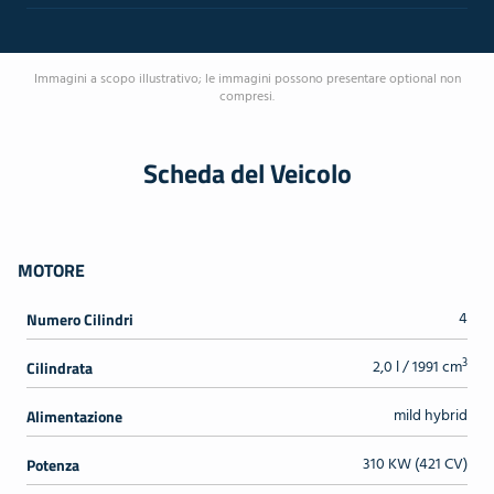
Immagini a scopo illustrativo; le immagini possono presentare optional non
compresi.
Scheda del Veicolo
MOTORE
4
Numero Cilindri
3
2,0 l / 1991 cm
Cilindrata
mild hybrid
Alimentazione
310 KW (421 CV)
Potenza