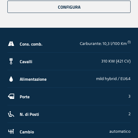
CONFIGURA
(1)
Carburante: 10,3 l/100 Km
Cons. comb.
310 KW (421 CV)
Cavalli
mild hybrid / EU6.4
Alimentazione
3
Porte
2
N. di Posti
automatico
Cambio