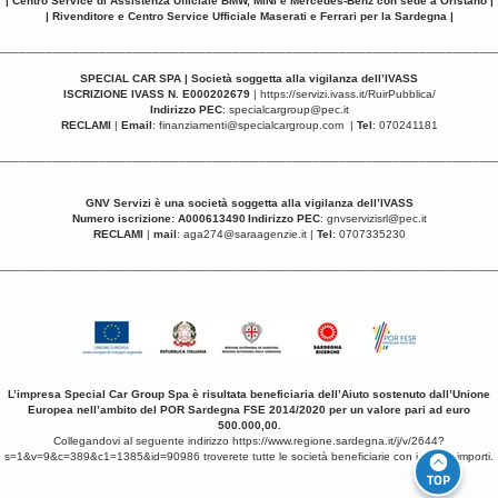
| Centro Service di Assistenza Ufficiale BMW, MINI e Mercedes-Benz con sede a Oristano |
| Rivenditore e Centro Service Ufficiale Maserati e Ferrari per la Sardegna |
__________________________________________________________________________
SPECIAL CAR SPA | Società soggetta alla vigilanza dell’IVASS
ISCRIZIONE IVASS N. E000202679
|
https://servizi.ivass.it/RuirPubblica/
Indirizzo PEC
:
specialcargroup@pec.it
RECLAMI
|
Email
:
finanziamenti@specialcargroup.com
|
Tel
: 070241181
__________________________________________________________________________
GNV Servizi è una
società soggetta alla vigilanza dell’IVASS
Numero iscrizione: A000613490
Indirizzo PEC
:
gnvservizisrl@pec.it
RECLAMI
|
mail
:
aga274@saraagenzie.it
|
Tel
: 0707335230
__________________________________________________________________________
L’impresa Special Car Group Spa è risultata beneficiaria dell’Aiuto sostenuto dall’Unione
Europea nell’ambito del POR Sardegna FSE 2014/2020 per un valore pari ad euro
500.000,00.
Collegandovi al seguente indirizzo
https://www.regione.sardegna.it/j/v/2644?
s=1&v=9&c=389&c1=1385&id=90986
troverete tutte le società beneficiarie con i relativi importi.
TOP