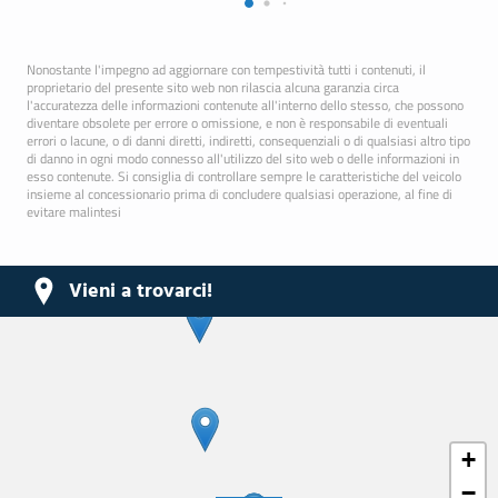
Nonostante l'impegno ad aggiornare con tempestività tutti i contenuti, il
proprietario del presente sito web non rilascia alcuna garanzia circa
l'accuratezza delle informazioni contenute all'interno dello stesso, che possono
diventare obsolete per errore o omissione, e non è responsabile di eventuali
errori o lacune, o di danni diretti, indiretti, consequenziali o di qualsiasi altro tipo
di danno in ogni modo connesso all'utilizzo del sito web o delle informazioni in
esso contenute. Si consiglia di controllare sempre le caratteristiche del veicolo
insieme al concessionario prima di concludere qualsiasi operazione, al fine di
evitare malintesi
Vieni a trovarci!
+
−