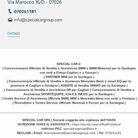
Via Marocco 16/D - 07026
070241181
info@specialcargroup.com
Dettagli
SPECIAL CAR è:
| Concessionaria Ufficiale di Vendita e Assistenza BMW e BMW Motorrad per la Sardegna
con sedi a Elmas-Cagliari e a Sassari |
| PARTNER MINI per la Sardegna |
| Concessionaria Ufficiale di Vendita e Assitenza Mercedes-Benz e smart EQ per le
provincie di Cagliari e Oristano | AGENTE di Vendita SMART per la Sardegna |
| Concessionaria di Vendita e Assistenza DR per Cagliari | Concessionaria di Vendita e
Assistenza SPORTEQUIPE, ICH-X E INEOS per la Sardegna |
| Centro Service di Assistenza Ufficiale BMW, MINI e Mercedes-Benz con sede a Oristano |
| Rivenditore e Centro Service Ufficiale Maserati e Ferrari per la Sardegna |
__________________________________________________________________________
SPECIAL CAR SPA | Società soggetta alla vigilanza dell’IVASS
ISCRIZIONE IVASS N. E000202679
|
https://servizi.ivass.it/RuirPubblica/
Indirizzo PEC
:
specialcargroup@pec.it
RECLAMI
|
Email
:
finanziamenti@specialcargroup.com
|
Tel
: 070241181