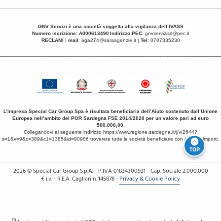
__________________________________________________________________________
GNV Servizi è una
società soggetta alla vigilanza dell’IVASS
Numero iscrizione: A000613490
Indirizzo PEC
:
gnvservizisrl@pec.it
RECLAMI
|
mail
:
aga274@saraagenzie.it
|
Tel
: 0707335230
__________________________________________________________________________
L’impresa Special Car Group Spa è risultata beneficiaria dell’Aiuto sostenuto dall’Unione
Europea nell’ambito del POR Sardegna FSE 2014/2020 per un valore pari ad euro
500.000,00.
Collegandovi al seguente indirizzo
https://www.regione.sardegna.it/j/v/2644?
s=1&v=9&c=389&c1=1385&id=90986
troverete tutte le società beneficiarie con i relativi importi.
TOP
__________________________________________________________________________
2026
© Special Car Group S.p.A. - P.IVA 01834300921 - Cap. Sociale 2.000.000
€ i.v. - R.E.A. Cagliari n. 145878
-
Privacy & Cookie Policy
(1)