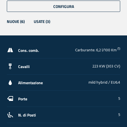
CONFIGURA
NUOVE (6)
USATE (3)
(1)
Carburante: 6,2 l/100 Km
Cons. comb.
223 KW (303 CV)
Cavalli
mild hybrid / EU6.4
Alimentazione
5
Porte
5
N. di Posti