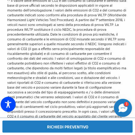
Il valore delle emissioni di CO2 e del consumo di carburante è definito sulla
base di prove ufficiali secondo le disposizioni applicabili in vigore al
momento dell'omologazione. I valori delle emissioni di CO2 e del consumo di
carburante indicati sono conformi alla procedura di prova WLTP (Worldwide
Harmonized Light Vehicles Test Procedure). A partire dal 1° settembre 2018, i
veicoli nuovi sono omologati ai sensi della procedura di prova WLTP. La
procedura WLTP sostituisce il ciclo NEDC, la procedura di prova
precedentemente utilizzata. Date le condizioni di prova più realistiche, il
consumo di carburante e le emissioni di CO2 misurate secondo il WLTP sono
generalmente superiori a quelle misurate secondo il NEDC. Vengono indicati i
valori di CO2 (il gas a effetto serra principalmente responsabile del
riscaldamento globale) e di consumo di carburante per consentire il
confronto dei dati del veicolo. I valori di omologazione di CO2 e consumo di
carburante potrebbero non riflettere i valori effettivi di CO2 e consumo di
carburante, che dipendono da molti fattori legati (a titolo esemplificativo ma
non esaustivo) allo stile di guida, al percorso scelto, alle condizioni
meteorologiche e stradali e alle condizioni, uso e dotazione del veicolo. I
valori riportati di CO2 e consumo di carburante si riferiscono alla versione
base del veicolo e possono variare durante la fase di configurazione
successiva a seconda del tipo di equipaggiamento e / o delle dimensioni
degli pneumatici che verranno selezionati. I valori di CO2 e il consumo di
carburante del veicolo configurato non sono definitivi e possono variare a
1
seguito di cambiamenti nel ciclo produttivo; valori più aggiornati saranno
disponibili presso il concessionario prescelto. In ogni caso, i valori ufficiali di
CO2 e il consumo di carburante del veicolo acquistato dal cliente verranno
forniti con i documenti che accompagnano il veicolo. Per maggiori
informazioni sui consumi ufficiali di carburante e sulle emissioni di CO₂
RICHIEDI PREVENTIVO
EMAIL
SEDI
specifiche e ufficiali delle nuove autovetture, si prega anche di fare riferimento