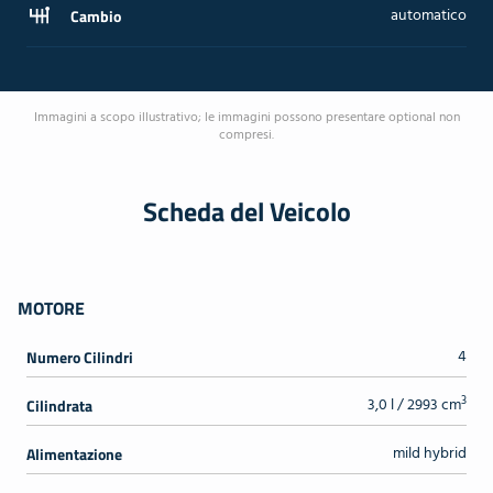
automatico
Cambio
Immagini a scopo illustrativo; le immagini possono presentare optional non
compresi.
Scheda del Veicolo
MOTORE
4
Numero Cilindri
3
3,0 l / 2993 cm
Cilindrata
mild hybrid
Alimentazione