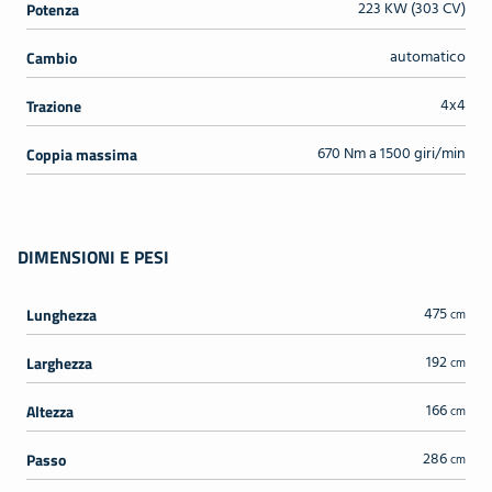
223 KW (303 CV)
Potenza
automatico
Cambio
4x4
Trazione
670 Nm a 1500 giri/min
Coppia massima
DIMENSIONI E PESI
475
Lunghezza
cm
192
Larghezza
cm
166
Altezza
cm
286
Passo
cm