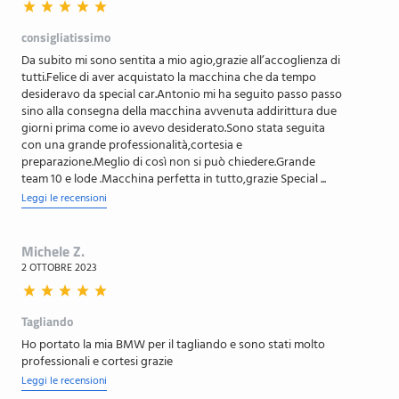
Sedile posteriore suddiviso 60:40 con i-Size / isofix
nei sedili esterni
consigliatissimo
Sedili anteriori del guidatore e del passeggero
Da subito mi sono sentita a mio agio,grazie all’accoglienza di
regolabili manualmente in altezza
tutti.Felice di aver acquistato la macchina che da tempo
desideravo da special car.Antonio mi ha seguito passo passo
Sedili anteriori riscaldabili
sino alla consegna della macchina avvenuta addirittura due
giorni prima come io avevo desiderato.Sono stata seguita
Sedili anteriori sportivi
con una grande professionalità,cortesia e
Servotronic
preparazione.Meglio di così non si può chiedere.Grande
team 10 e lode .Macchina perfetta in tutto,grazie Special ...
Sistema HiFi harman kardon
Leggi le recensioni
Sistema anti bloccaggio di sicurezza ABS
Sospensioni adattive M
Michele Z.
2 OTTOBRE 2023
Specchietti retrovisori con calotte in black
Specchietti retrovisori regolabili e richiudibili
elettricamente, riscaldati
Tagliando
Spoiler posteriore M
Ho portato la mia BMW per il tagliando e sono stati molto
professionali e cortesi grazie
Tappetini color antracite
Leggi le recensioni