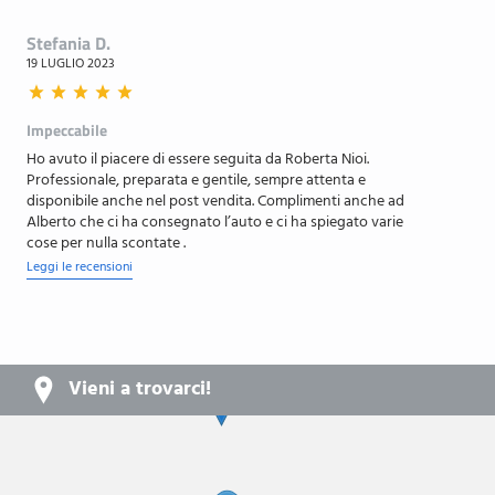
Teleservice
Tyre repair kit plus
Stefania D.
19 LUGLIO 2023
Vetri posteriori laterali e lunotto oscurati
Voltante sportivo M
Impeccabile
Welcome Light
Ho avuto il piacere di essere seguita da Roberta Nioi.
Widescreen display
Professionale, preparata e gentile, sempre attenta e
disponibile anche nel post vendita. Complimenti anche ad
xDrive
Alberto che ci ha consegnato l’auto e ci ha spiegato varie
cose per nulla scontate .
Leggi le recensioni
Vieni a trovarci!