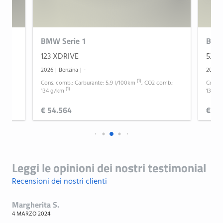
M high gloss shadowline
Modanature interne retroilluminate hexacube
alluminium
BMW
Serie 1
BM
My modes
123 XDRIVE
520D
PC iBrake (Post crash collision warning con braking
2026
|
Benzina
|
-
2026
|
fuction)
(1)
mb.:
Cons. comb.: Carburante: 5,9 l/100km
, CO2 comb.:
Cons. 
(1)
134 g/km
133 g
Parking Assistant
Performance control
€ 54.564
€ 78
Personal eSIM
Porta bevande nella console centrale
Presa 12V nella console centrale
Leggi le opinioni dei nostri testimonial
Radio DAB e DAB+
Recensioni dei nostri clienti
Rain sensor con automatic lights
Rivestimento interno del padiglione M in colore
Margherita S.
antracite
4 MARZO 2024