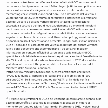
carburante potrebbero non riflettere i valori effettivi di CO2 e consumo di
carburante, che dipendono da molti fattori legati (a titolo esemplificativo ma
non esaustivo) allo stile di guida, al percorso scelto, alle condizioni
meteorologiche e stradali e alle condizioni, uso e dotazione del veicolo. I
valori riportati di CO2 e consumo di carburante si riferiscono alla versione
base del veicolo e possono variare durante la fase di configurazione
successiva a seconda del tipo di equipaggiamento e / o delle dimensioni
degli pneumatici che verranno selezionati. I valori di CO2 e il consumo di
carburante del veicolo configurato non sono definitivi e possono variare a
seguito di cambiamenti nel ciclo produttivo; valori più aggiornati saranno
disponibili presso il concessionario prescelto. In ogni caso, i valori ufficiali di
CO2 e il consumo di carburante del veicolo acquistato dal cliente verranno
forniti con i documenti che accompagnano il veicolo. Per maggiori
informazioni sui consumi ufficiali di carburante e sulle emissioni di CO₂
specifiche e ufficiali delle nuove autovetture, si prega anche di fare riferimento
alla "Guida al risparmio di carburante e alle emissioni di C02", disponibile
gratuitamente presso tutti i punti vendita del veicolo e sul sito web del
Ministero dello Sviluppo Economico
(https://www.mise.gov.it/index.php/it/energia/efficienza-energetica?
id=2034948-guida-al-risparmio-di-carburanti-e-alle-emissioni-di-c02-
edizione-2016). Se il motore è omologato WLTP, ai fini della verifica
dell'eventuale applicazione dell'Ecotassa / Ecobonus vi invitiamo a verificare il
valore NEDC "Emissioni di CO 2" e la "Tabella consumi ed emissioni NEDC"
riportati nel sito.
(2)
Il valore delle emissioni di CO2 e del consumo di carburante è definito sulla
base di prove ufficiali secondo le disposizioni applicabili in vigore al
momento dell'omologazione. A partire dal 1° settembre 2018, i veicoli nuovi