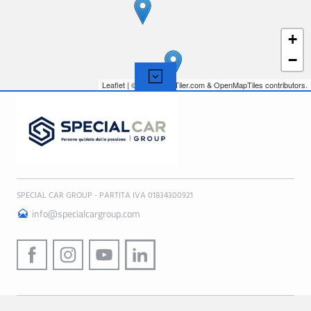
+
−
Leaflet
| © 2026,
MapTiler.com
&
OpenMapTiles
contributors.
SPECIAL CAR GROUP - PARTITA IVA 01834300921
info@specialcargroup.com