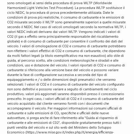
sono omologati ai sensi della procedura di prova WLTP (Worldwide
Harmonized Light Vehicles Test Procedure). La procedura WLTP sostituisce il
ciclo NEDC, la procedura di prova precedentemente utilizzata. Date le
condizioni di prova più realistiche, il consumo di carburante e le emissioni di
CO2 misurate secondo il WLTP sono generalmente superiori a quelle misurate
secondo il NEDC. Nel caso di veicoli omologati secondo la normativa WLTP, i
valori NEDC indicati derivano dai valori WLTP. Vengono indicati i valori di
CO2 (il gas a effetto serra principalmente responsabile del riscaldamento
globale) e di consumo di carburante per consentire il confronto dei dati del
veicolo. I valori di omologazione di CO2 e consumo di carburante potrebbero
non riflettere i valori effettivi di CO2 e consumo di carburante, che dipendono
da molti fattori legati (a titolo esemplificativo ma non esaustivo) allo stile di
guida, al percorso scelto, alle condizioni meteorologiche e stradali e alle
condizioni, uso e dotazione del veicolo. I valori riportati di CO2 e consumo di
carburante si riferiscono alla versione base del veicolo e possono variare
durante la fase di configurazione successiva a seconda del tipo di
equipaggiamento e / o delle dimensioni degli pneumatici che verranno
selezionati. I valori di CO2 e il consumo di carburante del veicolo configurato
non sono definitivi e possono variare a seguito di cambiamenti nel ciclo
produttivo; valori più aggiornati saranno disponibili presso il concessionario
prescelto. In ogni caso, i valori ufficiali di CO2 e il consumo di carburante del
veicolo acquistato dal cliente verranno forniti con i documenti che
accompagnano il veicolo. Per maggiori informazioni sui consumi ufficiali di
carburante e sulle emissioni di CO₂ specifiche e ufficiali delle nuove
autovetture, si prega anche di fare riferimento alla "Guida al risparmio di
carburante e alle emissioni di C02", disponibile gratuitamente presso tutti i
punti vendita del veicolo e sul sito web del Ministero dello Sviluppo
Economico (https://www.mise.gov.it/index.php/it/energia/efficienza-