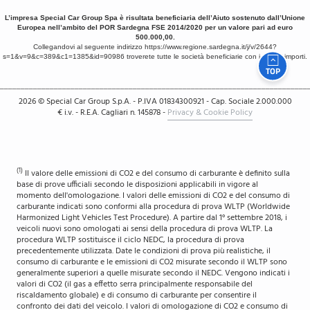
L’impresa Special Car Group Spa è risultata beneficiaria dell’Aiuto sostenuto dall’Unione
Europea nell’ambito del POR Sardegna FSE 2014/2020 per un valore pari ad euro
500.000,00.
Collegandovi al seguente indirizzo
https://www.regione.sardegna.it/j/v/2644?
s=1&v=9&c=389&c1=1385&id=90986
troverete tutte le società beneficiarie con i relativi importi.
TOP
__________________________________________________________________________
2026
© Special Car Group S.p.A. - P.IVA 01834300921 - Cap. Sociale 2.000.000
€ i.v. - R.E.A. Cagliari n. 145878
-
Privacy & Cookie Policy
(1)
Il valore delle emissioni di CO2 e del consumo di carburante è definito sulla
base di prove ufficiali secondo le disposizioni applicabili in vigore al
momento dell'omologazione. I valori delle emissioni di CO2 e del consumo di
carburante indicati sono conformi alla procedura di prova WLTP (Worldwide
Harmonized Light Vehicles Test Procedure). A partire dal 1° settembre 2018, i
veicoli nuovi sono omologati ai sensi della procedura di prova WLTP. La
procedura WLTP sostituisce il ciclo NEDC, la procedura di prova
precedentemente utilizzata. Date le condizioni di prova più realistiche, il
consumo di carburante e le emissioni di CO2 misurate secondo il WLTP sono
generalmente superiori a quelle misurate secondo il NEDC. Vengono indicati i
valori di CO2 (il gas a effetto serra principalmente responsabile del
riscaldamento globale) e di consumo di carburante per consentire il
confronto dei dati del veicolo. I valori di omologazione di CO2 e consumo di