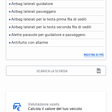
Airbag laterali guidatore
Airbag laterali passeggero
Airbag laterali per la testa prima fila di sedili
Airbag laterali per la testa seconda fila di sedili
Alette parasole per guidatore e passeggero
Antifurto con allarme
Attentiveness Assistant (rilevala la stanchezza alla
MOSTRA DI PIÙ
guida, suggerisce di prendere una pausa)
Automatic start / stop function
SCARICA LA SCHEDA
B pillar in black high gloss
BMW Live Cockpit Plus
BMW legal emergency call
Badge con nome modello sul portellone posteriore
lato destro
Valutazione usato
Bracciolo anteriore con pannello di controllo
Calcola il valore del tuo veicolo