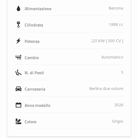
Benzina
Alimentazione
1.998 cc
Cilindrata
221 KW ( 300 CV )
Potenza
Automatico
Cambio
5
N. di Posti
Berlina due volumi
Carrozzeria
2026
Anno modello
Grigio
Colore