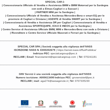
SPECIAL CAR è:
| Concessionaria Ufficiale di Vendita e Assistenza BMW e BMW Motorrad per la Sardegna
con sedi a Elmas-Cagliari e a Sassari |
| PARTNER MINI per la Sardegna |
| Concessionaria Ufficiale di Vendita e Assitenza Mercedes-Benz e smart EQ per le
provincie di Cagliari e Oristano | AGENTE di Vendita SMART per la Sardegna |
| Concessionaria di Vendita e Assistenza DR per Cagliari | Concessionaria di Vendita e
Assistenza SPORTEQUIPE, ICH-X E INEOS per la Sardegna |
| Centro Service di Assistenza Ufficiale BMW, MINI e Mercedes-Benz con sede a Oristano |
| Rivenditore e Centro Service Ufficiale Maserati e Ferrari per la Sardegna |
__________________________________________________________________________
SPECIAL CAR SPA | Società soggetta alla vigilanza dell’IVASS
ISCRIZIONE IVASS N. E000202679
|
https://servizi.ivass.it/RuirPubblica/
Indirizzo PEC
:
specialcargroup@pec.it
RECLAMI
|
Email
:
finanziamenti@specialcargroup.com
|
Tel
: 070241181
__________________________________________________________________________
GNV Servizi è una
società soggetta alla vigilanza dell’IVASS
Numero iscrizione: A000613490
Indirizzo PEC
:
gnvservizisrl@pec.it
RECLAMI
|
mail
:
aga274@saraagenzie.it
|
Tel
: 0707335230
__________________________________________________________________________